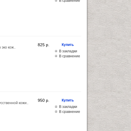
В сравнение
825 p.
эко кож..
В закладки
В сравнение
950 p.
сственной кожи..
В закладки
В сравнение