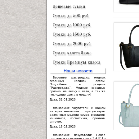
Дешевые сумки
Сумки до 500 руб.
Сумки до 1000 руб.
Сумки до 1500 руб.
Сумки до 2000 руб.
Сумки класса Люкс
Сумки Премиум класса
Наши новости
Весенняя распродажа модных
сезонных новинок оптом!
Подробнее в разделе
"Распродажа". Модные красивые
сумочки на весну и лето, а так же
последние цвета в модели!
Дата: 31.03.2026
Уважаемые покупатели! В нашем
интернет-магазине присутствуют
различные модели сумок, рюкзаков,
кошельков, косметичек, брелков,
аптечек.
Дата: 13.02.2026
Уважаемые покупатели! Новое
оптовое поступление сумок Z.A.R.A -