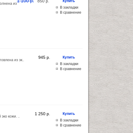
1 100 p.
850 p.
олнена из
В закладки
В сравнение
945 p.
овлена из эк..
В закладки
В сравнение
1 250 p.
эко кожи. ..
В закладки
В сравнение