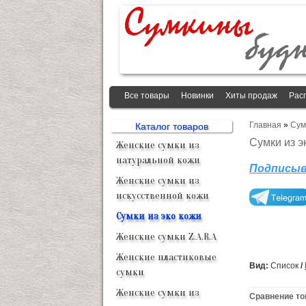
Все товары
Новинки
Хиты продаж
Рас
Главная
»
Сум
Каталог товаров
Сумки из э
Женские сумки из
натуральной кожи
Подписыв
Женские сумки из
искусственной кожи
Сумки из эко кожи
Женские сумки Z.A.R.A
Женские пластиковые
Вид:
Список
/
сумки
Женские сумки из
Сравнение тов