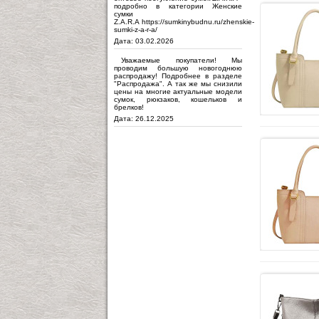
подробно в категории Женские
сумки
Z.A.R.A https://sumkinybudnu.ru/zhenskie-
sumki-z-a-r-a/
Дата: 03.02.2026
Уважаемые покупатели! Мы
проводим большую новогоднюю
распродажу! Подробнее в разделе
"Распродажа". А так же мы снизили
цены на многие актуальные модели
сумок, рюкзаков, кошельков и
брелков!
Дата: 26.12.2025