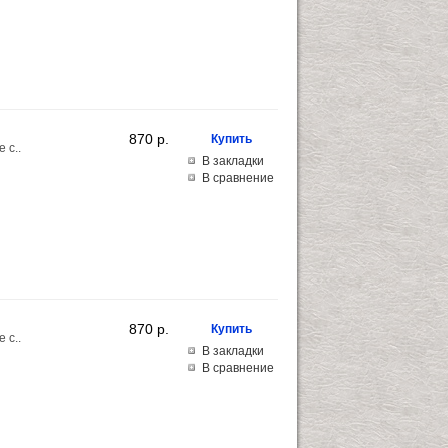
870 p.
 с..
В закладки
В сравнение
870 p.
 с..
В закладки
В сравнение