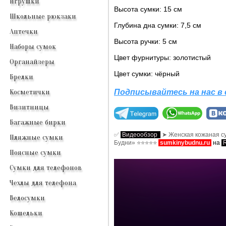
Игрушки
Высота сумки: 15 см
Школьные рюкзаки
Глубина дна сумки: 7,5 см
Аптечки
Высота ручки: 5 см
Наборы сумок
Цвет фурнитуры: золотистый
Органайзеры
Цвет сумки: чёрный
Брелки
Подписывайтесь на нас в 
Косметички
Визитницы
Багажные бирки
✅
Видеообзор
➤ Женская кожаная су
Пляжные сумки
Будни» ⭐⭐⭐⭐⭐
sumkinybudnu.ru
на
Поясные сумки
Сумки для телефонов
Чехлы для телефона
Велосумки
Кошельки