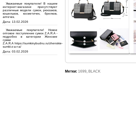
Уважаемые покупатели! В нашем
интернет-магазине присутствуют
различные модели сумок, рюкзаков,
кошельков, косметичек, брелков,
аптечек.
Дата: 13.02.2026
Уважаемые покупатели! Новое
оптовое поступление сумок Z.A.R.A -
подробно в категории Женские
сумки
Z.A.R.A https://sumkinybudnu.ru/zhenskie-
sumki-z-a-r-a/
Дата: 03.02.2026
Метки:
1699
,
BLACK