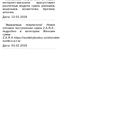
интернет-магазине присутствуют
различные модели сумок, рюкзаков,
кошельков, косметичек, брелков,
аптечек.
Дата: 13.02.2026
Уважаемые покупатели! Новое
оптовое поступление сумок Z.A.R.A -
подробно в категории Женские
сумки
Z.A.R.A https://sumkinybudnu.ru/zhenskie-
sumki-z-a-r-a/
Дата: 03.02.2026