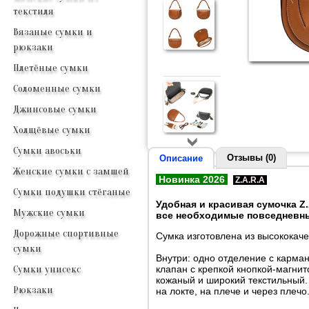
текстиля
Вязаные сумки и
рюкзаки
Плетёные сумки
Соломенные сумки
Джинсовые сумки
Холщёвые сумки
Сумки авоськи
Отзывы (0)
Описание
Женские сумки с замшей
Новинка 2026
Z.A.R.A
Сумки подушки стёганые
Удобная и красивая сумочка Z.A
Мужские сумки
все необходимые повседневн
Дорожные спортивные
Сумка изготовлена из высококаче
сумки
Внутри: одно отделение с карма
клапан с крепкой кнопкой-магни
Сумки унисекс
кожаный и широкий текстильный. 
Рюкзаки
на локте, на плече и через плечо