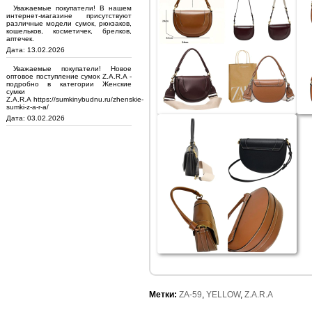
Уважаемые покупатели! В нашем
интернет-магазине присутствуют
различные модели сумок, рюкзаков,
кошельков, косметичек, брелков,
аптечек.
Дата: 13.02.2026
Уважаемые покупатели! Новое
оптовое поступление сумок Z.A.R.A -
подробно в категории Женские
сумки
Z.A.R.A https://sumkinybudnu.ru/zhenskie-
sumki-z-a-r-a/
Дата: 03.02.2026
Метки:
ZA-59
,
YELLOW
,
Z.A.R.A