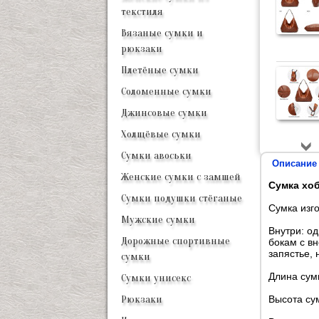
текстиля
Вязаные сумки и
рюкзаки
Плетёные сумки
Соломенные сумки
Джинсовые сумки
Холщёвые сумки
Сумки авоськи
Описание
Женские сумки с замшей
Сумка хоб
Сумки подушки стёганые
Сумка изго
Мужские сумки
Внутри: о
Дорожные спортивные
бокам с в
запястье, 
сумки
Длина сумк
Сумки унисекс
Высота сум
Рюкзаки