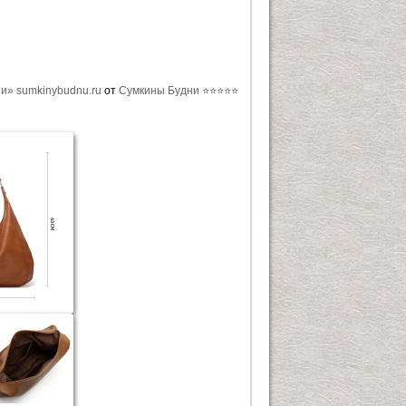
ни» sumkinybudnu.ru
от
Сумкины Будни ⭐⭐⭐⭐⭐