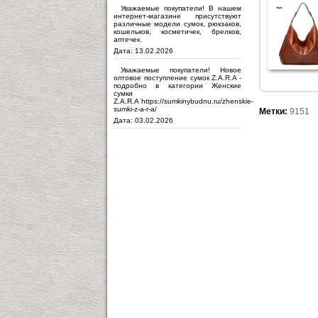
Уважаемые покупатели! В нашем
интернет-магазине присутствуют
различные модели сумок, рюкзаков,
кошельков, косметичек, брелков,
аптечек.
Дата: 13.02.2026
Уважаемые покупатели! Новое
оптовое поступление сумок Z.A.R.A -
подробно в категории Женские
сумки
Z.A.R.A https://sumkinybudnu.ru/zhenskie-
sumki-z-a-r-a/
Метки:
9151
Дата: 03.02.2026