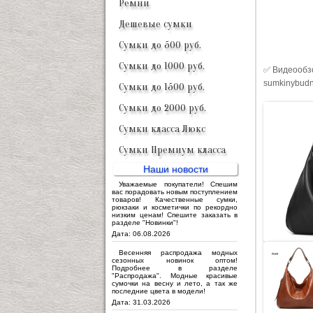
Ремни
Дешевые сумки
Сумки до 500 руб.
Сумки до 1000 руб.
✅ Видеообзо
sumkinybudn
Сумки до 1500 руб.
Сумки до 2000 руб.
Сумки класса Люкс
Сумки Премиум класса
Наши новости
Уважаемые покупатели! Спешим
вас порадовать новым поступлением
товаров! Качественные сумки,
рюкзаки и косметички по рекордно
низким ценам! Спешите заказать в
разделе "Новинки"!
Дата: 06.08.2026
Весенняя распродажа модных
сезонных новинок оптом!
Подробнее в разделе
"Распродажа". Модные красивые
сумочки на весну и лето, а так же
последние цвета в модели!
Дата: 31.03.2026