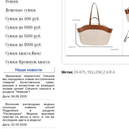
Ремни
Дешевые сумки
Сумки до 500 руб.
Сумки до 1000 руб.
Сумки до 1500 руб.
Сумки до 2000 руб.
Сумки класса Люкс
Сумки Премиум класса
Наши новости
Метки:
ZA-675
,
YELLOW
,
Z.A.R.A
Уважаемые покупатели! Спешим
вас порадовать новым поступлением
товаров! Качественные сумки,
рюкзаки и косметички по рекордно
низким ценам! Спешите заказать в
разделе "Новинки"!
Дата: 06.08.2026
Весенняя распродажа модных
сезонных новинок оптом!
Подробнее в разделе
"Распродажа". Модные красивые
сумочки на весну и лето, а так же
последние цвета в модели!
Дата: 31.03.2026