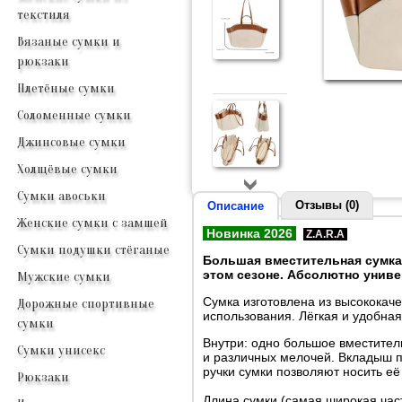
текстиля
Вязаные сумки и
рюкзаки
Плетёные сумки
Соломенные сумки
Джинсовые сумки
Холщёвые сумки
Сумки авоськи
Отзывы (0)
Описание
Женские сумки с замшей
Новинка 2026
Z.A.R.A
Сумки подушки стёганые
Большая вместительная сумка-
этом сезоне. Абсолютно униве
Мужские сумки
Сумка изготовлена из высококаче
Дорожные спортивные
использования. Лёгкая и удобная
сумки
Внутри: одно большое вместител
Сумки унисекс
и различных мелочей. Вкладыш п
ручки сумки позволяют носить её 
Рюкзаки
Длина сумки (самая широкая част