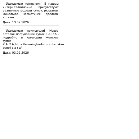
Уважаемые покупатели! В нашем
интернет-магазине присутствуют
различные модели сумок, рюкзаков,
кошельков, косметичек, брелков,
аптечек.
Дата: 13.02.2026
Уважаемые покупатели! Новое
оптовое поступление сумок Z.A.R.A -
подробно в категории Женские
сумки
Z.A.R.A https://sumkinybudnu.ru/zhenskie-
sumki-z-a-r-a/
Дата: 03.02.2026