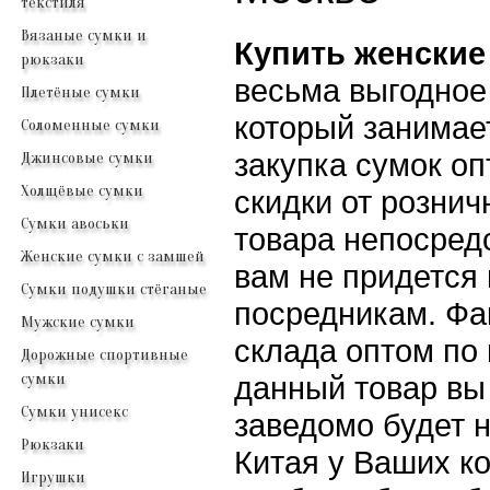
текстиля
Вязаные сумки и
Купить женские
рюкзаки
весьма выгодное
Плетёные сумки
который занимае
Соломенные сумки
закупка сумок о
Джинсовые сумки
Холщёвые сумки
скидки от рознич
Сумки авоськи
товара непосредс
Женские сумки с замшей
вам не придется
Сумки подушки стёганые
посредникам. Фа
Мужские сумки
склада оптом по 
Дорожные спортивные
сумки
данный товар вы 
Сумки унисекс
заведомо будет 
Рюкзаки
Китая у Ваших к
Игрушки