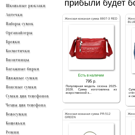
прибыли будет б
Школьные рюкзаки
Аптечки
Женская кожаная сумка 8807-3 RED
Женс
BLU
Наборы сумок
Органайзеры
Брелки
Косметички
Визитницы
Багажные бирки
Есть в наличии
Пляжные сумки
795 p.
Поясные сумки
Популярная модель сезона 2025-
2026. Сумка изготовлена из
Су
искусственной к...
стё
Сумки для телефонов
и см
Чехлы для телефона
Велосумки
Женская кожаная сумка PR-512
Женс
GREEN
Кошельки
Ремни