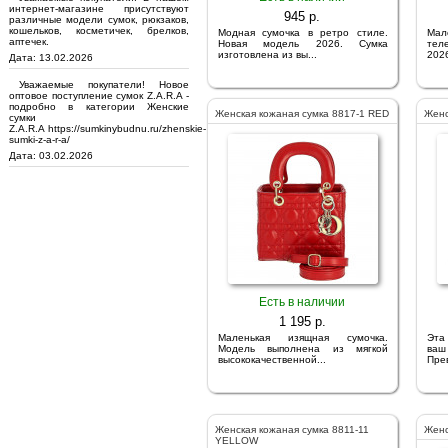
интернет-магазине присутствуют
945 p.
различные модели сумок, рюкзаков,
кошельков, косметичек, брелков,
Модная сумочка в ретро стиле.
Мал
аптечек.
Новая модель 2026. Сумка
тел
изготовлена из вы...
2026
Дата: 13.02.2026
Уважаемые покупатели! Новое
оптовое поступление сумок Z.A.R.A -
подробно в категории Женские
Женская кожаная сумка 8817-1 RED
Женс
сумки
Z.A.R.A https://sumkinybudnu.ru/zhenskie-
sumki-z-a-r-a/
Дата: 03.02.2026
Есть в наличии
1 195 p.
Маленькая изящная сумочка.
Эта
Модель выполнена из мягкой
ва
высококачественной...
Прев
Женская кожаная сумка 8811-11
Женс
YELLOW