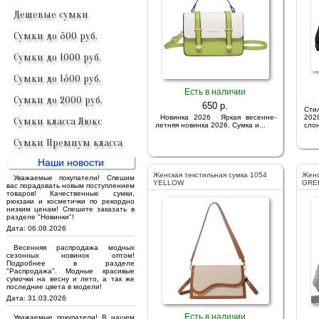
Дешевые сумки
Сумки до 500 руб.
Сумки до 1000 руб.
Сумки до 1500 руб.
Есть в наличии
Сумки до 2000 руб.
650 p.
Сти
Новинка 2026 Яркая весенне-
202
Сумки класса Люкс
летняя новинка 2026. Сумка и...
слон
Сумки Премиум класса
Наши новости
Женская текстильная сумка 1054
Женс
Уважаемые покупатели! Спешим
YELLOW
GRE
вас порадовать новым поступлением
товаров! Качественные сумки,
рюкзаки и косметички по рекордно
низким ценам! Спешите заказать в
разделе "Новинки"!
Дата: 06.08.2026
Весенняя распродажа модных
сезонных новинок оптом!
Подробнее в разделе
"Распродажа". Модные красивые
сумочки на весну и лето, а так же
последние цвета в модели!
Дата: 31.03.2026
Есть в наличии
Уважаемые покупатели! В нашем