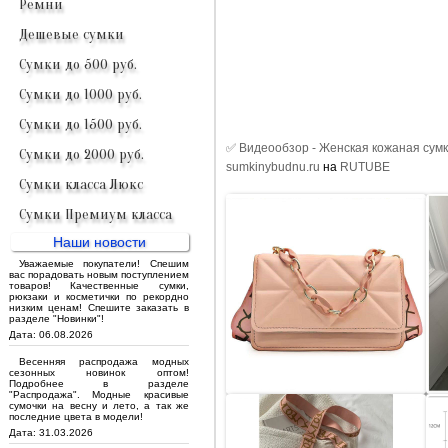
Ремни
Дешевые сумки
Сумки до 500 руб.
Сумки до 1000 руб.
Сумки до 1500 руб.
✅ Видеообзор - Женская кожаная сумк
Сумки до 2000 руб.
sumkinybudnu.ru
на
RUTUBE
Сумки класса Люкс
Сумки Премиум класса
Наши новости
Уважаемые покупатели! Спешим
вас порадовать новым поступлением
товаров! Качественные сумки,
рюкзаки и косметички по рекордно
низким ценам! Спешите заказать в
разделе "Новинки"!
Дата: 06.08.2026
Весенняя распродажа модных
сезонных новинок оптом!
Подробнее в разделе
"Распродажа". Модные красивые
сумочки на весну и лето, а так же
последние цвета в модели!
Дата: 31.03.2026