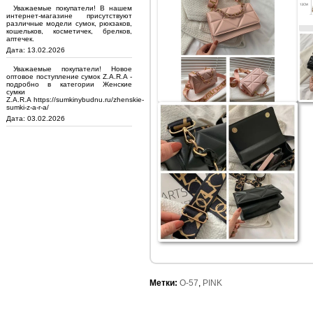
Уважаемые покупатели! В нашем
интернет-магазине присутствуют
различные модели сумок, рюкзаков,
кошельков, косметичек, брелков,
аптечек.
Дата: 13.02.2026
Уважаемые покупатели! Новое
оптовое поступление сумок Z.A.R.A -
подробно в категории Женские
сумки
Z.A.R.A https://sumkinybudnu.ru/zhenskie-
sumki-z-a-r-a/
Дата: 03.02.2026
Метки:
O-57
,
PINK