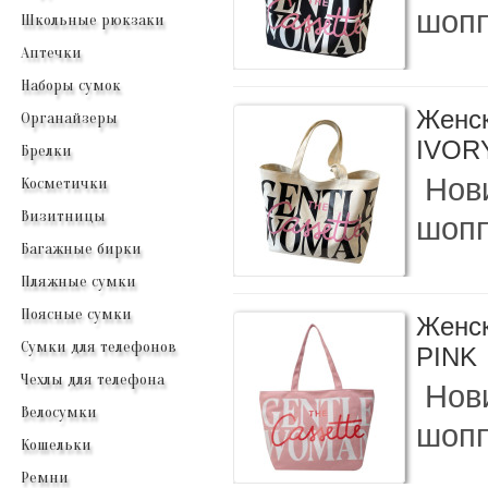
шопп
Школьные рюкзаки
Аптечки
Наборы сумок
Женск
Органайзеры
IVOR
Брелки
Нови
Косметички
Визитницы
шопп
Багажные бирки
Пляжные сумки
Поясные сумки
Женск
Сумки для телефонов
PINK
Чехлы для телефона
Нови
Велосумки
шопп
Кошельки
Ремни