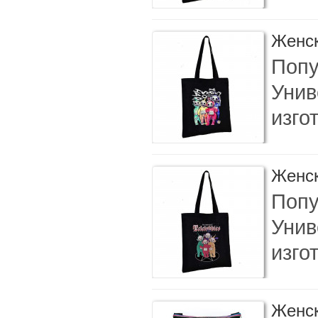
Женск
Попу
Унив
изго
Женск
Попу
Унив
изго
Женск