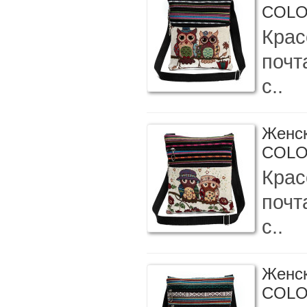
COL
Крас
почт
с..
Женск
COL
Крас
почт
с..
Женск
COL