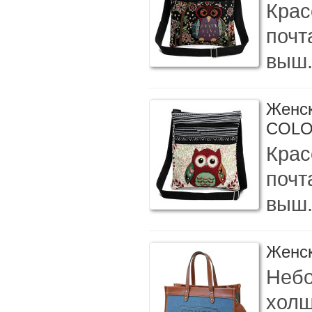
Крас
почт
выш.
Женск
COL
Крас
почт
выш.
Женск
Небо
холщ