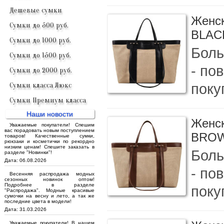
Дешевые сумки
Женск
Сумки до 500 руб.
BLAC
Сумки до 1000 руб.
Боль
Сумки до 1500 руб.
- по
Сумки до 2000 руб.
покуп
Сумки класса Люкс
Сумки Премиум класса
Наши новости
Женск
Уважаемые покупатели! Спешим
вас порадовать новым поступлением
BRO
товаров! Качественные сумки,
рюкзаки и косметички по рекордно
низким ценам! Спешите заказать в
Боль
разделе "Новинки"!
Дата: 06.08.2026
- по
Весенняя распродажа модных
сезонных новинок оптом!
Подробнее в разделе
покуп
"Распродажа". Модные красивые
сумочки на весну и лето, а так же
последние цвета в модели!
Дата: 31.03.2026
Уважаемые покупатели! В нашем