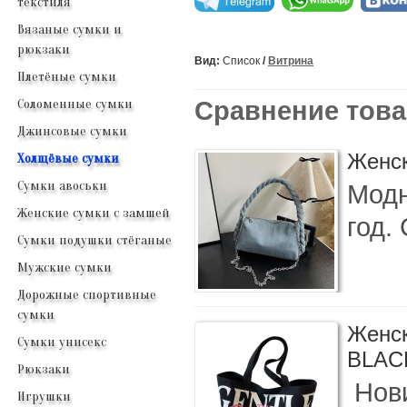
текстиля
Вязаные сумки и
рюкзаки
Вид:
Список
/
Витрина
Плетёные сумки
Сравнение това
Соломенные сумки
Джинсовые сумки
Женск
Холщёвые сумки
Сумки авоськи
Модн
Женские сумки с замшей
год.
Сумки подушки стёганые
Мужские сумки
Дорожные спортивные
сумки
Женск
Сумки унисекс
BLAC
Рюкзаки
Нови
Игрушки