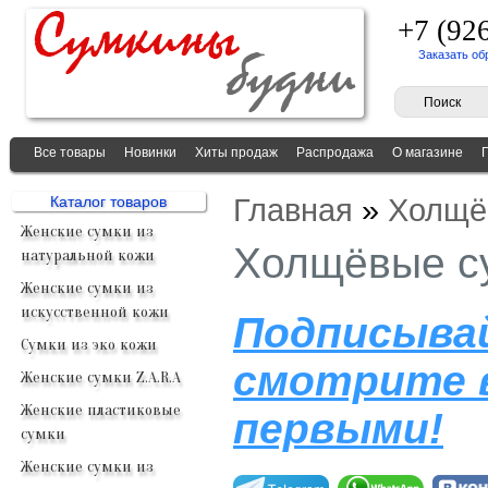
+7 (92
Заказать об
Все товары
Новинки
Хиты продаж
Распродажа
О магазине
Главная
»
Холщё
Каталог товаров
Женские сумки из
Холщёвые с
натуральной кожи
Женские сумки из
искусственной кожи
Подписывай
Сумки из эко кожи
смотрите 
Женские сумки Z.A.R.A
Женские пластиковые
первыми!
сумки
Женские сумки из