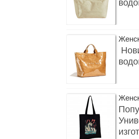
водо
Женск
Нови
водо
Женск
Попу
Унив
изго