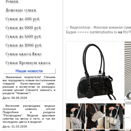
Ремни
Дешевые сумки
Сумки до 500 руб.
Сумки до 1000 руб.
✅ Видеообзор - Женская кожаная сумк
Будни ⭐⭐⭐⭐⭐ sumkinybudnu.ru
на
RUT
Сумки до 1500 руб.
Сумки до 2000 руб.
Сумки класса Люкс
Сумки Премиум класса
Наши новости
Уважаемые покупатели! Спешим
вас порадовать новым поступлением
товаров! Качественные сумки,
рюкзаки и косметички по рекордно
низким ценам! Спешите заказать в
разделе "Новинки"!
Дата: 06.08.2026
Весенняя распродажа модных
сезонных новинок оптом!
Подробнее в разделе
"Распродажа". Модные красивые
сумочки на весну и лето, а так же
последние цвета в модели!
Дата: 31.03.2026