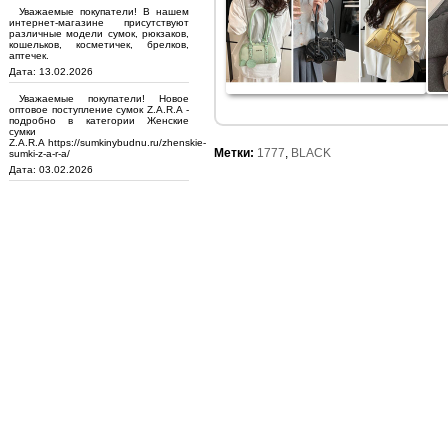
Уважаемые покупатели! В нашем
интернет-магазине присутствуют
различные модели сумок, рюкзаков,
кошельков, косметичек, брелков,
аптечек.
Дата: 13.02.2026
Уважаемые покупатели! Новое
оптовое поступление сумок Z.A.R.A -
подробно в категории Женские
сумки
Z.A.R.A https://sumkinybudnu.ru/zhenskie-
Метки:
1777
,
BLACK
sumki-z-a-r-a/
Дата: 03.02.2026