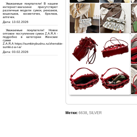
Уважаемые покупатели! В нашем
интернет-магазине присутствуют
различные модели сумок, рюкзаков,
кошельков, косметичек, брелков,
аптечек.
Дата: 13.02.2026
Уважаемые покупатели! Новое
оптовое поступление сумок Z.A.R.A -
подробно в категории Женские
сумки
Z.A.R.A https://sumkinybudnu.ru/zhenskie-
sumki-z-a-r-a/
Дата: 03.02.2026
Метки:
6638
,
SILVER