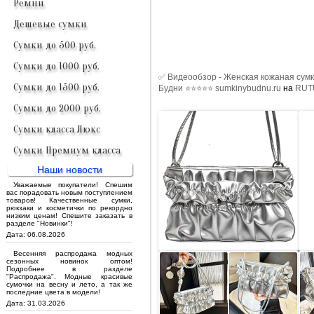
Ремни
Дешевые сумки
Сумки до 500 руб.
Сумки до 1000 руб.
✅ Видеообзор - Женская кожаная сумк
Сумки до 1500 руб.
Будни ⭐⭐⭐⭐⭐ sumkinybudnu.ru
на
RUT
Сумки до 2000 руб.
Сумки класса Люкс
Сумки Премиум класса
Наши новости
Уважаемые покупатели! Спешим
вас порадовать новым поступлением
товаров! Качественные сумки,
рюкзаки и косметички по рекордно
низким ценам! Спешите заказать в
разделе "Новинки"!
Дата: 06.08.2026
Весенняя распродажа модных
сезонных новинок оптом!
Подробнее в разделе
"Распродажа". Модные красивые
сумочки на весну и лето, а так же
последние цвета в модели!
Дата: 31.03.2026