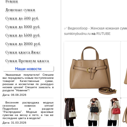
Ремни
Дешевые сумки
Сумки до 500 руб.
Сумки до 1000 руб.
✅ Видеообзор - Женская кожаная сумк
sumkinybudnu.ru
на
RUTUBE
Сумки до 1500 руб.
Сумки до 2000 руб.
Сумки класса Люкс
Сумки Премиум класса
Наши новости
Уважаемые покупатели! Спешим
вас порадовать новым поступлением
товаров! Качественные сумки,
рюкзаки и косметички по рекордно
низким ценам! Спешите заказать в
разделе "Новинки"!
Дата: 06.08.2026
Весенняя распродажа модных
сезонных новинок оптом!
Подробнее в разделе
"Распродажа". Модные красивые
сумочки на весну и лето, а так же
последние цвета в модели!
Дата: 31.03.2026