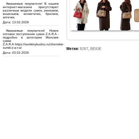
Уважаемые покупатели! В нашем
интернет-магазине присутствуют
различные модели сумок, рюкзаков,
кошельков, косметичек, брелков,
аптечек.
Дата: 13.02.2026
Уважаемые покупатели! Новое
оптовое поступление сумок Z.A.R.A -
подробно в категории Женские
сумки
Z.A.R.A https://sumkinybudnu.ru/zhenskie-
sumki-z-a-r-a/
Метки:
9267
,
BEIGE
Дата: 03.02.2026