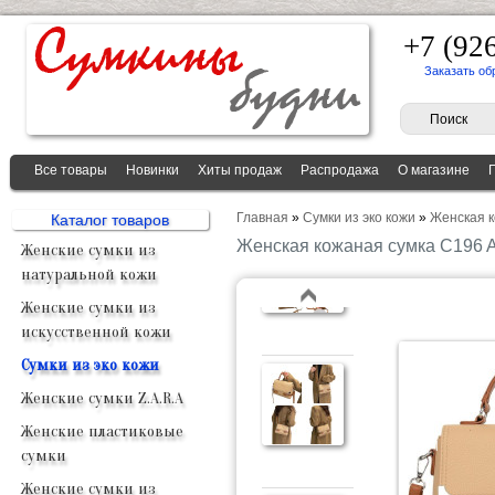
+7 (92
Заказать об
Все товары
Новинки
Хиты продаж
Распродажа
О магазине
Главная
»
Сумки из эко кожи
»
Женская 
Каталог товаров
Женская кожаная сумка C196
Женские сумки из
натуральной кожи
Женские сумки из
искусственной кожи
Сумки из эко кожи
Женские сумки Z.A.R.A
Женские пластиковые
сумки
Женские сумки из