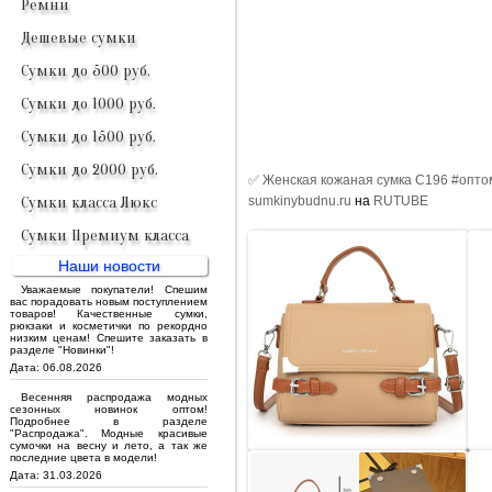
Ремни
Дешевые сумки
Сумки до 500 руб.
Сумки до 1000 руб.
Сумки до 1500 руб.
Сумки до 2000 руб.
✅ Женская кожаная сумка C196 #опто
sumkinybudnu.ru
на
RUTUBE
Сумки класса Люкс
Сумки Премиум класса
Наши новости
Уважаемые покупатели! Спешим
вас порадовать новым поступлением
товаров! Качественные сумки,
рюкзаки и косметички по рекордно
низким ценам! Спешите заказать в
разделе "Новинки"!
Дата: 06.08.2026
Весенняя распродажа модных
сезонных новинок оптом!
Подробнее в разделе
"Распродажа". Модные красивые
сумочки на весну и лето, а так же
последние цвета в модели!
Дата: 31.03.2026