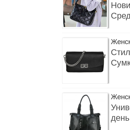
Нови
Сред
Женск
Стил
Сумк
Женск
Унив
день