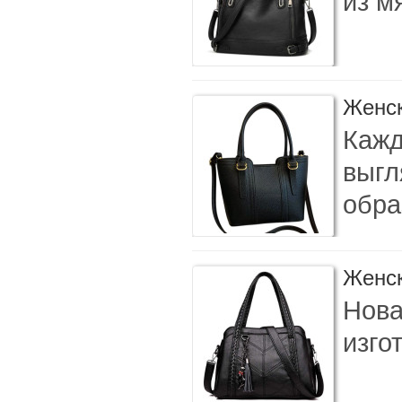
из м
Женск
Кажд
выгл
обра
Женск
Нова
изго