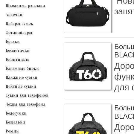
Нови
Школьные рюкзаки
заня
Аптечки
Наборы сумок
Органайзеры
Брелки
Больш
Косметички
BLAC
Визитницы
Доро
Багажные бирки
функ
Пляжные сумки
для 
Поясные сумки
Сумки для телефонов
Чехлы для телефона
Больш
Велосумки
BLAC
Кошельки
Доро
Ремни