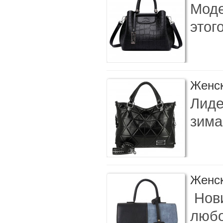
Моде
этог
Женск
Лиде
зима
Женск
Нови
любо