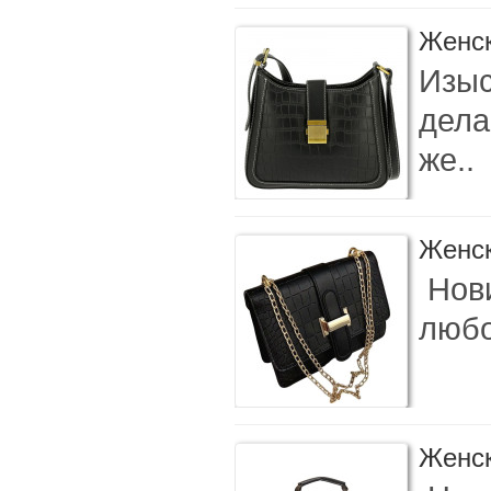
Женск
Изыс
дела
же..
Женск
Нови
любо
Женск