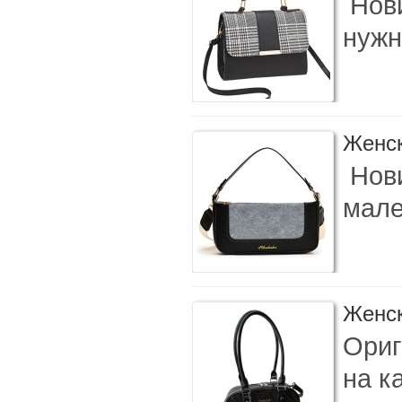
Нови
нужн
Женск
Нови
мале
Женск
Ориг
на к