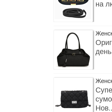
на л
Женск
Ориг
день
Женск
Супе
сумо
Нов.