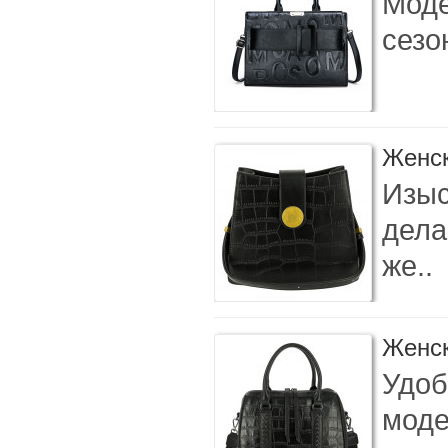
Моде
сезо
Женск
Изыс
дела
же..
Женск
Удоб
моде