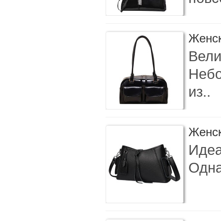
Женск
Вели
Небо
из..
Женск
Идеа
Одна