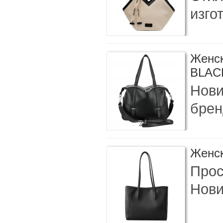
изго
Женск
BLAC
Нови
брен
Женск
Прос
Нови