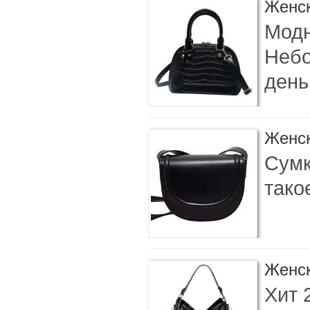
Женск
Модн
Небо
день
Женск
Сумк
тако
Женск
Хит 