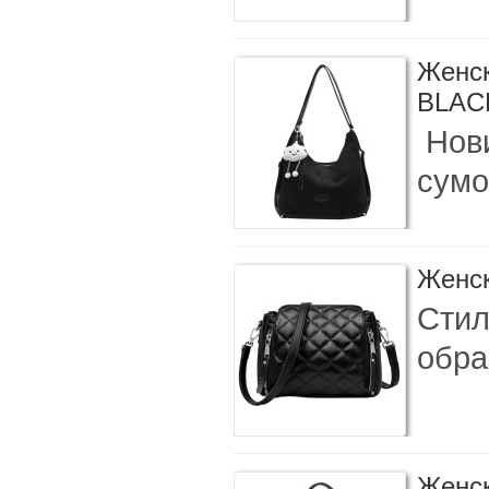
Женск
BLAC
Нови
сумо
Женск
Стил
обра
Женск