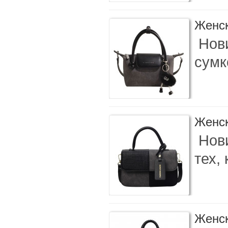
Женск
Нови
сумк
Женск
Нови
тех,
Женск