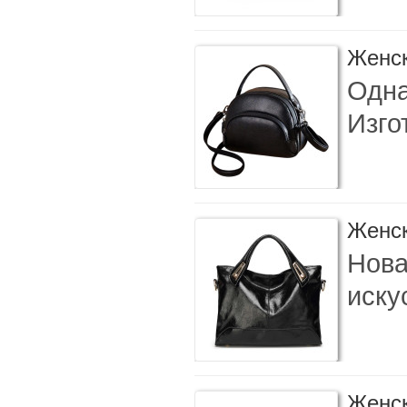
Женск
Одна
Изго
Женск
Нова
иску
Женск