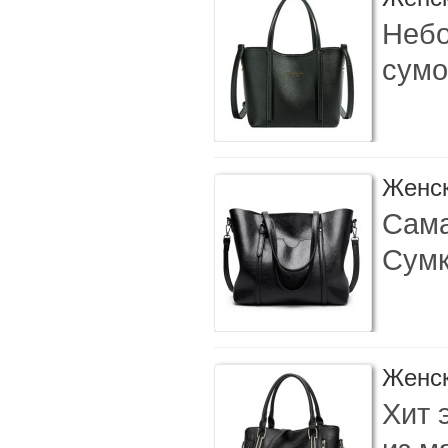
Небо
сумо
Женск
Сама
Сумк
Женск
Хит 