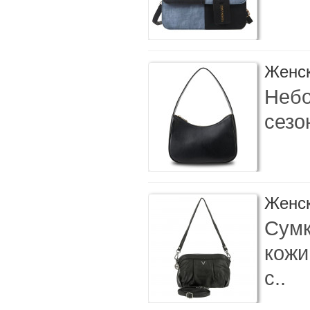
Женск
Небо
сезо
Женск
Сумк
кожи
с..