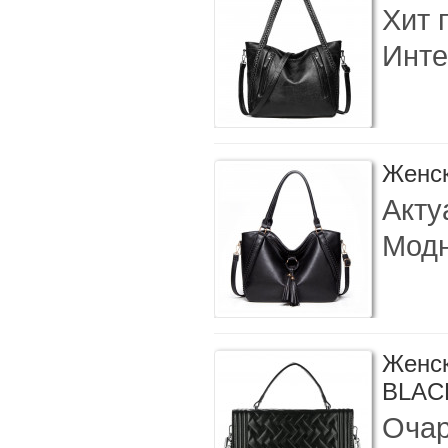
Хит 
Инте
Женск
Акту
Модн
Женск
BLAC
Очар