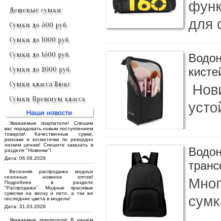
функ
Дешевые сумки
для 
Сумки до 500 руб.
Сумки до 1000 руб.
Сумки до 1500 руб.
Водон
Сумки до 2000 руб.
кист
Сумки класса Люкс
Нови
Сумки Премиум класса
усто
Наши новости
Уважаемые покупатели! Спешим
вас порадовать новым поступлением
товаров! Качественные сумки,
рюкзаки и косметички по рекордно
низким ценам! Спешите заказать в
Водон
разделе "Новинки"!
Дата: 06.08.2026
тран
Весенняя распродажа модных
сезонных новинок оптом!
Мног
Подробнее в разделе
"Распродажа". Модные красивые
сумочки на весну и лето, а так же
сумк
последние цвета в модели!
Дата: 31.03.2026
Уважаемые покупатели! В нашем