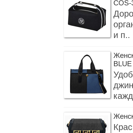
COS-
Доро
орга
и п..
Женск
BLUE
Удоб
джин
кажд
Женск
Крас