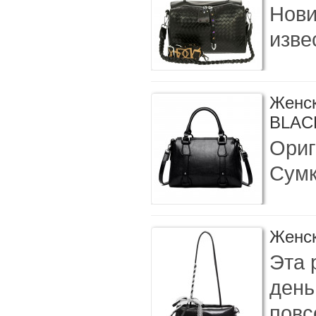
Нови
изве
Женск
BLAC
Ориг
Сумк
Женск
Эта 
день
повс