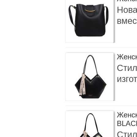
Нова
вмес
Женск
Стил
изго
Женск
BLAC
Стил