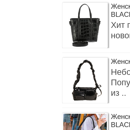
Женск
BLAC
Хит 
ново
Женск
Небо
Попу
из ..
Женск
BLAC