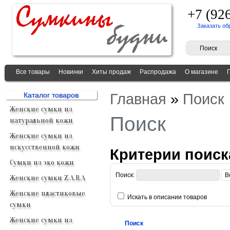
+7 (92
Заказать об
Все товары
Новинки
Хиты продаж
Распродажа
О магазине
Главная
»
Поиск
Каталог товаров
Женские сумки из
Поиск
натуральной кожи
Женские сумки из
искусственной кожи
Критерии поиск
Сумки из эко кожи
Поиск:
Женские сумки Z.A.R.A
Женские пластиковые
Искать в описании товаров
сумки
Женские сумки из