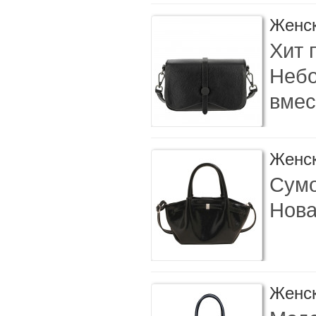
Женск
Хит 
Небо
вмес
Женск
Сумо
Нова
Женск