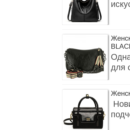
иску
Женск
BLAC
Одна
для 
Женск
Нови
подч