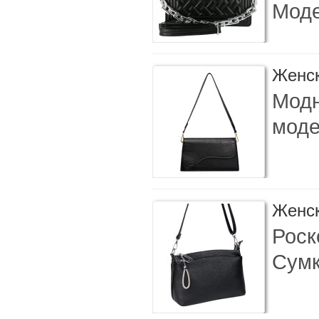
Моде
Женск
Модн
моде
Женск
Роск
Сумк