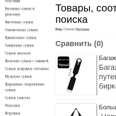
текстиля
Товары, соо
Вязаные сумки и
рюкзаки
поиска
Плетёные сумки
Соломенные сумки
Вид:
Список
/
Витрина
Джинсовые сумки
Сравнить (0)
Холщёвые сумки
Сумки авоськи
Багаж
Женские сумки с замшей
Бага
Сумки подушки стёганые
путе
Мужские сумки
бирк
Дорожные спортивные
сумки
Сумки унисекс
Рюкзаки
Больш
Игрушки