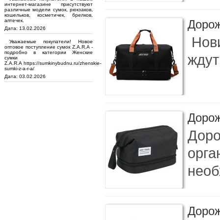
интернет-магазине присутствуют
различные модели сумок, рюкзаков,
кошельков, косметичек, брелков,
аптечек.
Дорож
Дата: 13.02.2026
Нови
Уважаемые покупатели! Новое
оптовое поступление сумок Z.A.R.A -
подробно в категории Женские
ждут
сумки
Z.A.R.A https://sumkinybudnu.ru/zhenskie-
sumki-z-a-r-a/
Дата: 03.02.2026
Дорож
Доро
орга
необ
Дорож