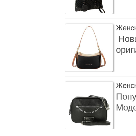
Женск
Нови
ориг
Женск
Попу
Моде