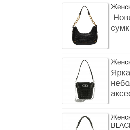
Женск
Нови
сумк
Женск
Ярка
небо
аксе
Женск
BLAC