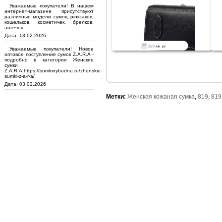
Уважаемые покупатели! В нашем
интернет-магазине присутствуют
различные модели сумок, рюкзаков,
кошельков, косметичек, брелков,
аптечек.
Дата: 13.02.2026
Уважаемые покупатели! Новое
оптовое поступление сумок Z.A.R.A -
подробно в категории Женские
сумки
Z.A.R.A https://sumkinybudnu.ru/zhenskie-
sumki-z-a-r-a/
Дата: 03.02.2026
Метки:
Женская кожаная сумка
,
819
,
819