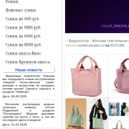
Ремни
Дешевые сумки
Сумки до 500 руб.
Сумки до 1000 руб.
Сумки до 1500 руб.
✅ Видеообзор - Женская текстильная 
Сумки до 2000 руб.
⭐⭐⭐⭐⭐ sumkinybudnu.ru
на
RUTUBE
Сумки класса Люкс
Сумки Премиум класса
Наши новости
Уважаемые покупатели! Спешим
вас порадовать новым поступлением
товаров! Качественные сумки,
рюкзаки и косметички по рекордно
низким ценам! Спешите заказать в
разделе "Новинки"!
Дата: 06.08.2026
Весенняя распродажа модных
сезонных новинок оптом!
Подробнее в разделе
"Распродажа". Модные красивые
сумочки на весну и лето, а так же
последние цвета в модели!
Дата: 31.03.2026