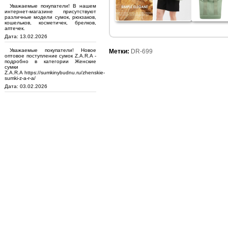
Уважаемые покупатели! В нашем
интернет-магазине присутствуют
различные модели сумок, рюкзаков,
кошельков, косметичек, брелков,
аптечек.
Дата: 13.02.2026
Уважаемые покупатели! Новое
Метки:
DR-699
оптовое поступление сумок Z.A.R.A -
подробно в категории Женские
сумки
Z.A.R.A https://sumkinybudnu.ru/zhenskie-
sumki-z-a-r-a/
Дата: 03.02.2026