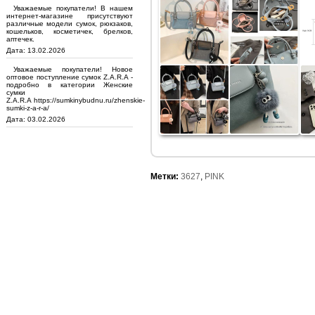
Уважаемые покупатели! В нашем
интернет-магазине присутствуют
различные модели сумок, рюкзаков,
кошельков, косметичек, брелков,
аптечек.
Дата: 13.02.2026
Уважаемые покупатели! Новое
оптовое поступление сумок Z.A.R.A -
подробно в категории Женские
сумки
Z.A.R.A https://sumkinybudnu.ru/zhenskie-
sumki-z-a-r-a/
Дата: 03.02.2026
Метки:
3627
,
PINK