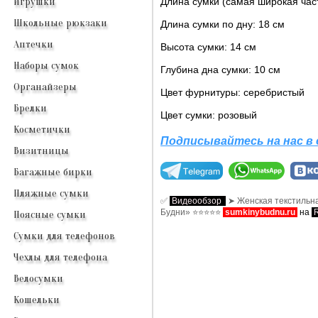
Длина сумки (самая широкая част
Игрушки
Школьные рюкзаки
Длина сумки по дну: 18 см
Аптечки
Высота сумки: 14 см
Наборы сумок
Глубина дна сумки: 10 см
Органайзеры
Цвет фурнитуры: серебристый
Брелки
Цвет сумки: розовый
Косметички
Подписывайтесь на нас в 
Визитницы
Багажные бирки
Пляжные сумки
✅
Видеообзор
➤ Женская текстильна
Будни» ⭐⭐⭐⭐⭐
sumkinybudnu.ru
на
Поясные сумки
Сумки для телефонов
Чехлы для телефона
Велосумки
Кошельки