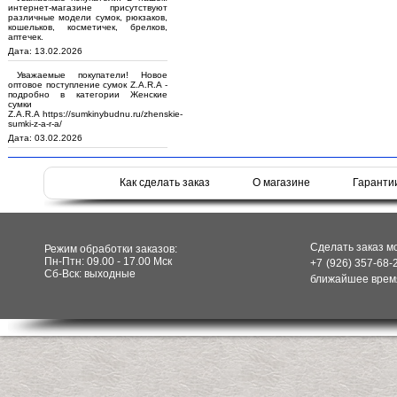
интернет-магазине присутствуют
различные модели сумок, рюкзаков,
кошельков, косметичек, брелков,
аптечек.
Дата: 13.02.2026
Уважаемые покупатели! Новое
оптовое поступление сумок Z.A.R.A -
подробно в категории Женские
сумки
Z.A.R.A https://sumkinybudnu.ru/zhenskie-
sumki-z-a-r-a/
Дата: 03.02.2026
Как сделать заказ
О магазине
Гаранти
Сделать заказ м
Режим обработки заказов:
Пн-Птн: 09.00 - 17.00 Мск
+7 (926) 357-68-
Сб-Вск: выходные
ближайшее время