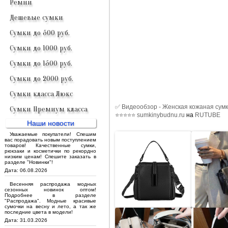
Ремни
Дешевые сумки
Сумки до 500 руб.
Сумки до 1000 руб.
Сумки до 1500 руб.
Сумки до 2000 руб.
Сумки класса Люкс
✅ Видеообзор - Женская кожаная сумк
Сумки Премиум класса
⭐⭐⭐⭐⭐ sumkinybudnu.ru
на
RUTUBE
Наши новости
Уважаемые покупатели! Спешим
вас порадовать новым поступлением
товаров! Качественные сумки,
рюкзаки и косметички по рекордно
низким ценам! Спешите заказать в
разделе "Новинки"!
Дата: 06.08.2026
Весенняя распродажа модных
сезонных новинок оптом!
Подробнее в разделе
"Распродажа". Модные красивые
сумочки на весну и лето, а так же
последние цвета в модели!
Дата: 31.03.2026