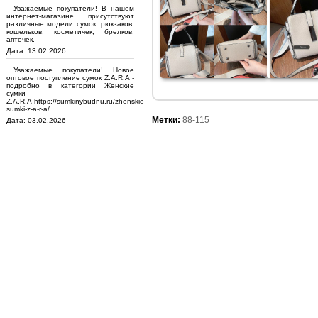
Уважаемые покупатели! В нашем
интернет-магазине присутствуют
различные модели сумок, рюкзаков,
кошельков, косметичек, брелков,
аптечек.
Дата: 13.02.2026
Уважаемые покупатели! Новое
оптовое поступление сумок Z.A.R.A -
подробно в категории Женские
сумки
Z.A.R.A https://sumkinybudnu.ru/zhenskie-
sumki-z-a-r-a/
Метки:
88-115
Дата: 03.02.2026