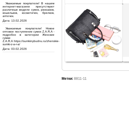
Уважаемые покупатели! В нашем
интернет-магазине присутствуют
различные модели сумок, рюкзаков,
кошельков, косметичек, брелков,
аптечек.
Дата: 13.02.2026
Уважаемые покупатели! Новое
оптовое поступление сумок Z.A.R.A -
подробно в категории Женские
сумки
Z.A.R.A https://sumkinybudnu.ru/zhenskie-
sumki-z-a-r-a/
Дата: 03.02.2026
Метки:
8811-11