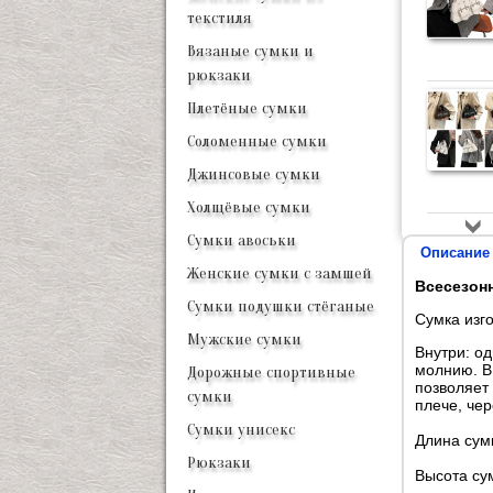
текстиля
Вязаные сумки и
рюкзаки
Плетёные сумки
Соломенные сумки
Джинсовые сумки
Холщёвые сумки
Сумки авоськи
Описание
Женские сумки с замшей
Всесезонн
Сумки подушки стёганые
Сумка изго
Мужские сумки
Внутри: о
молнию. В
Дорожные спортивные
позволяет 
сумки
плече, чер
Сумки унисекс
Длина сумк
Рюкзаки
Высота сум