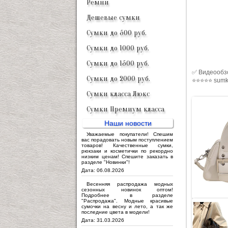
Ремни
Дешевые сумки
Сумки до 500 руб.
Сумки до 1000 руб.
Сумки до 1500 руб.
✅ Видеообзо
Сумки до 2000 руб.
⭐⭐⭐⭐⭐ sumk
Сумки класса Люкс
Сумки Премиум класса
Наши новости
Уважаемые покупатели! Спешим
вас порадовать новым поступлением
товаров! Качественные сумки,
рюкзаки и косметички по рекордно
низким ценам! Спешите заказать в
разделе "Новинки"!
Дата: 06.08.2026
Весенняя распродажа модных
сезонных новинок оптом!
Подробнее в разделе
"Распродажа". Модные красивые
сумочки на весну и лето, а так же
последние цвета в модели!
Дата: 31.03.2026