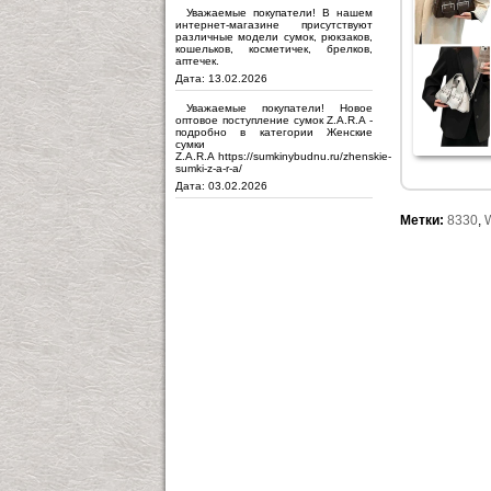
Уважаемые покупатели! В нашем
интернет-магазине присутствуют
различные модели сумок, рюкзаков,
кошельков, косметичек, брелков,
аптечек.
Дата: 13.02.2026
Уважаемые покупатели! Новое
оптовое поступление сумок Z.A.R.A -
подробно в категории Женские
сумки
Z.A.R.A https://sumkinybudnu.ru/zhenskie-
sumki-z-a-r-a/
Дата: 03.02.2026
Метки:
8330
,