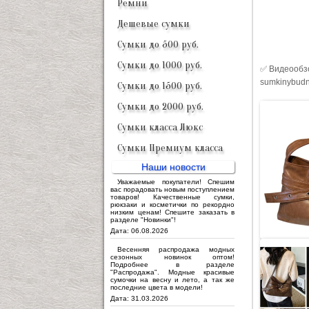
Ремни
Дешевые сумки
Сумки до 500 руб.
Сумки до 1000 руб.
✅ Видеообзо
sumkinybudn
Сумки до 1500 руб.
Сумки до 2000 руб.
Сумки класса Люкс
Сумки Премиум класса
Наши новости
Уважаемые покупатели! Спешим
вас порадовать новым поступлением
товаров! Качественные сумки,
рюкзаки и косметички по рекордно
низким ценам! Спешите заказать в
разделе "Новинки"!
Дата: 06.08.2026
Весенняя распродажа модных
сезонных новинок оптом!
Подробнее в разделе
"Распродажа". Модные красивые
сумочки на весну и лето, а так же
последние цвета в модели!
Дата: 31.03.2026