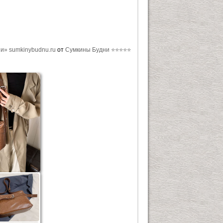
ни» sumkinybudnu.ru
от
Сумкины Будни ⭐⭐⭐⭐⭐