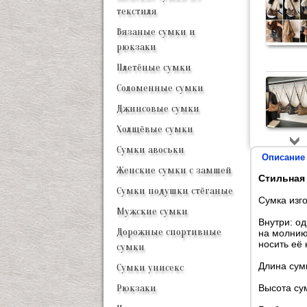
текстиля
Вязаные сумки и
рюкзаки
Плетёные сумки
Соломенные сумки
Джинсовые сумки
Холщёвые сумки
Сумки авоськи
Описание
Женские сумки с замшей
Стильная 
Сумки подушки стёганые
Сумка изго
Мужские сумки
Внутри: о
Дорожные спортивные
на молнию
носить её 
сумки
Длина сумк
Сумки унисекс
Высота сум
Рюкзаки