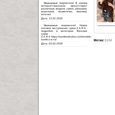
Уважаемые покупатели! В нашем
интернет-магазине присутствуют
различные модели сумок, рюкзаков,
кошельков, косметичек, брелков,
аптечек.
Дата: 13.02.2026
Уважаемые покупатели! Новое
оптовое поступление сумок Z.A.R.A -
подробно в категории Женские
сумки
Z.A.R.A https://sumkinybudnu.ru/zhenskie-
sumki-z-a-r-a/
Метки:
6104
Дата: 03.02.2026