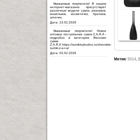
Уважаемые покупатели! В нашем
интернет-магазине присутствуют
различные модели сумок, рюкзаков,
кошельков, косметичек, брелков,
аптечек.
Дата: 13.02.2026
Уважаемые покупатели! Новое
оптовое поступление сумок Z.A.R.A -
подробно в категории Женские
сумки
Z.A.R.A https://sumkinybudnu.ru/zhenskie-
sumki-z-a-r-a/
Дата: 03.02.2026
Метки:
5014
,