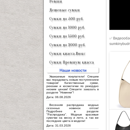
Ремни
Дешевые сумки
Сумки до 500 руб.
Сумки до 1000 руб.
Сумки до 1500 руб.
✅ Видеообзо
sumkinybudn
Сумки до 2000 руб.
Сумки класса Люкс
Сумки Премиум класса
Наши новости
Уважаемые покупатели! Спешим
вас порадовать новым поступлением
товаров! Качественные сумки,
рюкзаки и косметички по рекордно
низким ценам! Спешите заказать в
разделе "Новинки"!
Дата: 06.08.2026
Весенняя распродажа модных
сезонных новинок оптом!
Подробнее в разделе
"Распродажа". Модные красивые
сумочки на весну и лето, а так же
последние цвета в модели!
Дата: 31.03.2026