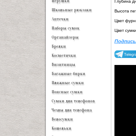
Игрушки
Глубина дн
Школьные рюкзаки
Высота пет
Аптечки
Цвет фурн
Наборы сумок
Цвет сумк
Органайзеры
Подписы
Брелки
Косметички
Визитницы
Багажные бирки
Пляжные сумки
Поясные сумки
Сумки для телефонов
Чехлы для телефона
Велосумки
Кошельки