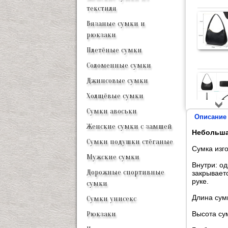
текстиля
Вязаные сумки и
рюкзаки
Плетёные сумки
Соломенные сумки
Джинсовые сумки
Холщёвые сумки
Сумки авоськи
Описание
Женские сумки с замшей
Небольшая
Сумки подушки стёганые
Сумка изго
Мужские сумки
Внутри: о
Дорожные спортивные
закрываетс
руке.
сумки
Длина сумк
Сумки унисекс
Высота сум
Рюкзаки