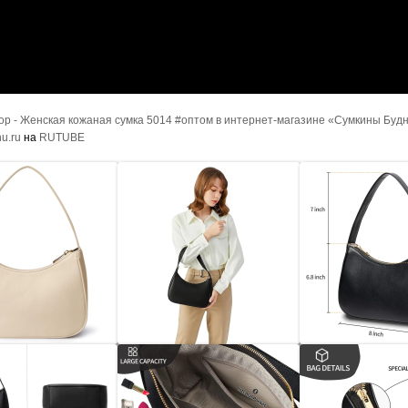
р - Женская кожаная сумка 5014 #оптом в интернет-магазине «Сумкины Будн
u.ru
на
RUTUBE