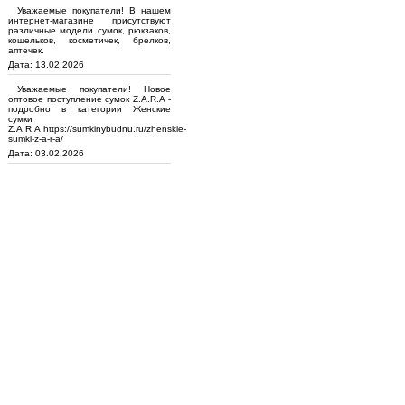
Уважаемые покупатели! В нашем
интернет-магазине присутствуют
различные модели сумок, рюкзаков,
кошельков, косметичек, брелков,
аптечек.
Дата: 13.02.2026
Уважаемые покупатели! Новое
оптовое поступление сумок Z.A.R.A -
подробно в категории Женские
сумки
Z.A.R.A https://sumkinybudnu.ru/zhenskie-
sumki-z-a-r-a/
Дата: 03.02.2026