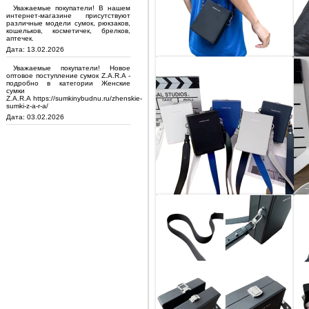
Уважаемые покупатели! В нашем
интернет-магазине присутствуют
различные модели сумок, рюкзаков,
кошельков, косметичек, брелков,
аптечек.
Дата: 13.02.2026
Уважаемые покупатели! Новое
оптовое поступление сумок Z.A.R.A -
подробно в категории Женские
сумки
Z.A.R.A https://sumkinybudnu.ru/zhenskie-
sumki-z-a-r-a/
Дата: 03.02.2026