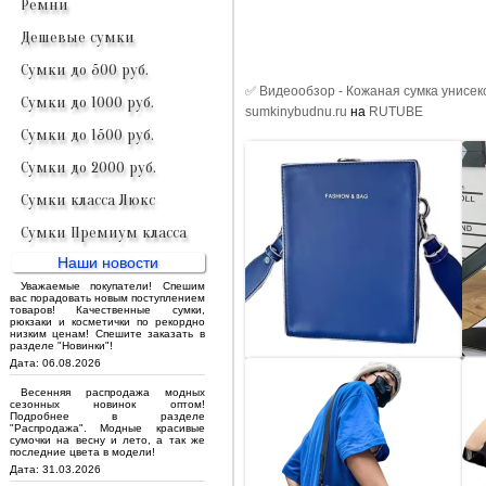
Ремни
Дешевые сумки
Сумки до 500 руб.
✅ Видеообзор - Кожаная сумка унисек
Сумки до 1000 руб.
sumkinybudnu.ru
на
RUTUBE
Сумки до 1500 руб.
Сумки до 2000 руб.
Сумки класса Люкс
Сумки Премиум класса
Наши новости
Уважаемые покупатели! Спешим
вас порадовать новым поступлением
товаров! Качественные сумки,
рюкзаки и косметички по рекордно
низким ценам! Спешите заказать в
разделе "Новинки"!
Дата: 06.08.2026
Весенняя распродажа модных
сезонных новинок оптом!
Подробнее в разделе
"Распродажа". Модные красивые
сумочки на весну и лето, а так же
последние цвета в модели!
Дата: 31.03.2026