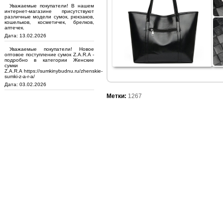
Уважаемые покупатели! В нашем
интернет-магазине присутствуют
различные модели сумок, рюкзаков,
кошельков, косметичек, брелков,
аптечек.
Дата: 13.02.2026
Уважаемые покупатели! Новое
оптовое поступление сумок Z.A.R.A -
подробно в категории Женские
сумки
Z.A.R.A https://sumkinybudnu.ru/zhenskie-
sumki-z-a-r-a/
Дата: 03.02.2026
Метки:
1267