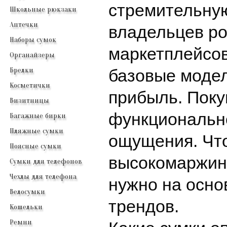
стремительную
Школьные рюкзаки
Аптечки
владельцев ро
Наборы сумок
маркетплейсов
Органайзеры
Брелки
базовые моде
Косметички
прибыль. Поку
Визитницы
функциональн
Багажные бирки
Пляжные сумки
ощущения. Чт
Поясные сумки
высокомаржин
Сумки для телефонов
Чехлы для телефона
нужно на осно
Велосумки
трендов.
Кошельки
Ремни