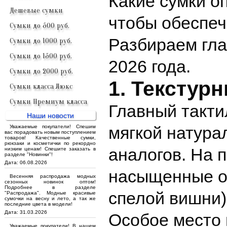
Какие сумки о
Дешевые сумки
чтобы обеспеч
Сумки до 500 руб.
Разбираем гла
Сумки до 1000 руб.
Сумки до 1500 руб.
2026 года.
Сумки до 2000 руб.
1. Текстур
Сумки класса Люкс
Сумки Премиум класса
Главный такти
Наши новости
мягкой натура
Уважаемые покупатели! Спешим
вас порадовать новым поступлением
товаров! Качественные сумки,
рюкзаки и косметички по рекордно
аналогов. На 
низким ценам! Спешите заказать в
разделе "Новинки"!
Дата: 06.08.2026
насыщенные от
Весенняя распродажа модных
сезонных новинок оптом!
Подробнее в разделе
спелой вишни)
"Распродажа". Модные красивые
сумочки на весну и лето, а так же
последние цвета в модели!
Дата: 31.03.2026
Особое место 
Уважаемые покупатели! В нашем