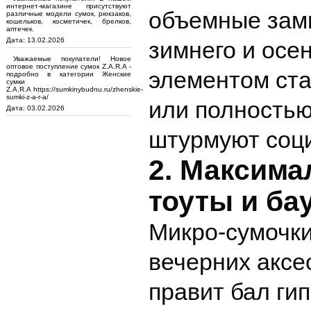
интернет-магазине присутствуют
объемные зам
различные модели сумок, рюкзаков,
кошельков, косметичек, брелков,
аптечек.
Дата: 13.02.2026
зимнего и осе
Уважаемые покупатели! Новое
оптовое поступление сумок Z.A.R.A -
элементом ста
подробно в категории Женские
сумки
Z.A.R.A https://sumkinybudnu.ru/zhenskie-
sumki-z-a-r-a/
или полность
Дата: 03.02.2026
штурмуют соци
2. Максима
тоуты и ба
Микро-сумочки
вечерних аксе
правит бал ги