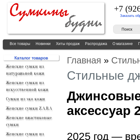
+7 (92
Заказать об
Все товары
Новинки
Хиты продаж
Распродажа
О магазине
Главная
»
Стильн
Каталог товаров
Женские сумки из
Стильные дж
натуральной кожи
Женские сумки из
искусственной кожи
Джинсовые
Сумки из эко кожи
аксессуар 
Женские сумки Z.A.R.A
Женские пластиковые
сумки
2025 год — вр
Женские сумки из