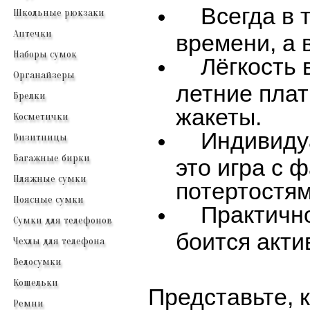
Всегда в т
Школьные рюкзаки
Аптечки
времени, а 
Наборы сумок
Лёгкость в 
Органайзеры
летние плат
Брелки
жакеты.
Косметички
Индивидуа
Визитницы
Багажные бирки
это игра с 
Пляжные сумки
потертостям
Поясные сумки
Практичнос
Сумки для телефонов
боится акти
Чехлы для телефона
Велосумки
Кошельки
Представьте, 
Ремни