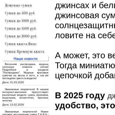
джинсах и бел
Дешевые сумки
джинсовая сум
Сумки до 500 руб.
Сумки до 1000 руб.
солнцезащитны
Сумки до 1500 руб.
ловите на себ
Сумки до 2000 руб.
Сумки класса Люкс
Сумки Премиум класса
А может, это 
Наши новости
Тогда миниатю
Весенняя распродажа модных
сезонных новинок оптом!
Подробнее в разделе
цепочкой доба
"Распродажа". Модные красивые
сумочки на весну и лето, а так же
последние цвета в модели!
Дата: 31.03.2026
Уважаемые покупатели! В нашем
В 2025 году
интернет-магазине присутствуют
д
различные модели сумок, рюкзаков,
кошельков, косметичек, брелков,
аптечек.
удобство, это
Дата: 13.02.2026
Уважаемые покупатели! Новое
оптовое поступление сумок Z.A.R.A -