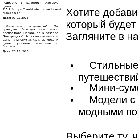
подробно в категории Женские
сумки
Хотите добави
Z.A.R.A https://sumkinybudnu.ru/zhenskie-
sumki-z-a-r-a/
Дата: 03.02.2026
который будет
Уважаемые покупатели! Мы
проводим большую новогоднюю
Загляните в н
распродажу! Подробнее в разделе
"Распродажа". А так же мы снизили
цены на многие актуальные модели
сумок, рюкзаков, кошельков и
брелков!
Дата: 26.12.2025
Стильные ш
путешестви
Мини-сумоч
Модели с в
модными по
Выберите ту, 