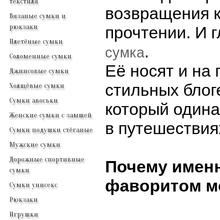
текстиля
возвращения к
Вязаные сумки и
рюкзаки
прочтении. И 
Плетёные сумки
.
сумка
Соломенные сумки
Её носят и на 
Джинсовые сумки
стильных блог
Холщёвые сумки
Сумки авоськи
который одина
Женские сумки с замшей
в путешествия
Сумки подушки стёганые
Мужские сумки
Дорожные спортивные
Почему именн
сумки
фаворитом м
Сумки унисекс
Рюкзаки
Игрушки