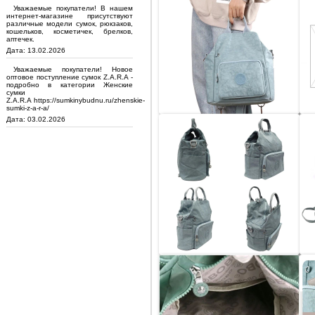
Уважаемые покупатели! В нашем
интернет-магазине присутствуют
различные модели сумок, рюкзаков,
кошельков, косметичек, брелков,
аптечек.
Дата: 13.02.2026
Уважаемые покупатели! Новое
оптовое поступление сумок Z.A.R.A -
подробно в категории Женские
сумки
Z.A.R.A https://sumkinybudnu.ru/zhenskie-
sumki-z-a-r-a/
Дата: 03.02.2026