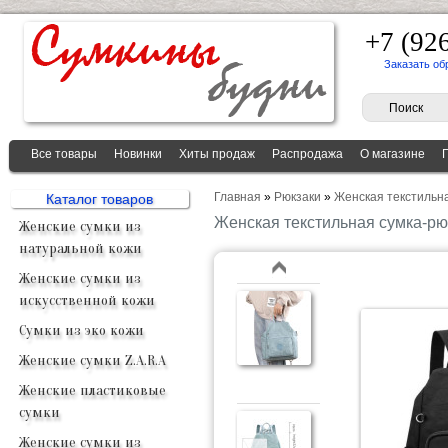
+7 (92
Заказать об
Все товары
Новинки
Хиты продаж
Распродажа
О магазине
Главная
»
Рюкзаки
»
Женская текстильн
Каталог товаров
Женская текстильная сумка-р
Женские сумки из
натуральной кожи
Женские сумки из
искусственной кожи
Сумки из эко кожи
Женские сумки Z.A.R.A
Женские пластиковые
сумки
Женские сумки из