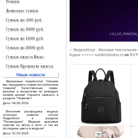
Ремни
Дешевые сумки
Сумки до 500 руб.
Сумки до 1000 руб.
Сумки до 1500 руб.
Сумки до 2000 руб.
✅ Видеообзор - Женская текстильная 
Будни ⭐⭐⭐⭐⭐ sumkinybudnu.ru
на
RUT
Сумки класса Люкс
Сумки Премиум класса
Наши новости
Уважаемые покупатели! Спешим
вас порадовать новым поступлением
товаров! Качественные сумки,
рюкзаки и косметички по рекордно
низким ценам! Спешите заказать в
разделе "Новинки"!
Дата: 06.08.2026
Весенняя распродажа модных
сезонных новинок оптом!
Подробнее в разделе
"Распродажа". Модные красивые
сумочки на весну и лето, а так же
последние цвета в модели!
Дата: 31.03.2026