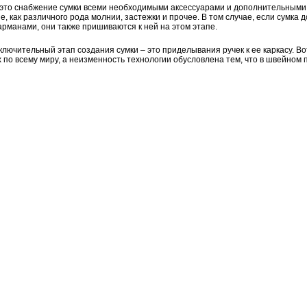
 это снабжение сумки всеми необходимыми аксессуарами и дополнительными 
, как различного рода молнии, застежки и прочее. В том случае, если сумка
рманами, они также пришиваются к ней на этом этапе.
аключительный этап создания сумки – это приделывания ручек к ее каркасу. Во
 по всему миру, а неизменность технологии обусловлена тем, что в швейном 