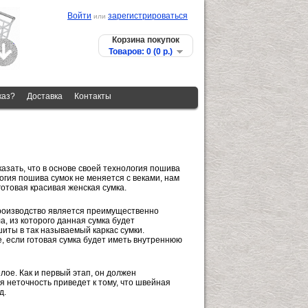
Войти
зарегистрироваться
или
Корзина покупок
Товаров: 0 (0 p.)
каз?
Доставка
Контакты
азать, что в основе своей технология пошива
огия пошива сумок не меняется с веками, нам
готовая красивая женская сумка.
производство является преимущественно
а, из которого данная сумка будет
иты в так называемый каркас сумки.
, если готовая сумка будет иметь внутреннюю
лое. Как и первый этап, он должен
 неточность приведет к тому, что швейная
д.