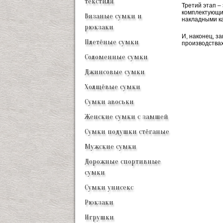
текстиля
Третий этап –
комплектующие
Вязаные сумки и
накладными ка
рюкзаки
И, наконец, з
Плетёные сумки
производствах
Соломенные сумки
Джинсовые сумки
Холщёвые сумки
Сумки авоськи
Женские сумки с замшей
Сумки подушки стёганые
Мужские сумки
Дорожные спортивные
сумки
Сумки унисекс
Рюкзаки
Игрушки