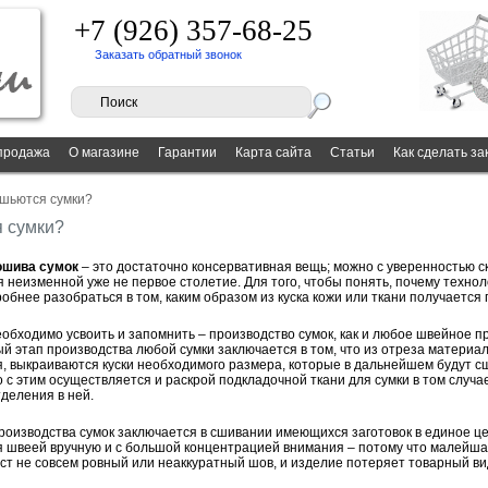
+7 (926) 357-68-25
Заказать обратный звонок
продажа
О магазине
Гарантии
Карта сайта
Статьи
Как сделать за
 шьются сумки?
я сумки?
ошива сумок
– это достаточно консервативная вещь; можно с уверенностью ск
я неизменной уже не первое столетие. Для того, чтобы понять, почему технол
обнее разобраться в том, каким образом из куска кожи или ткани получается 
еобходимо усвоить и запомнить – производство сумок, как и любое швейное 
й этап производства любой сумки заключается в том, что из отреза материал
, выкраиваются куски необходимого размера, которые в дальнейшем будут сш
с этим осуществляется и раскрой подкладочной ткани для сумки в том случае
тделения в ней.
роизводства сумок заключается в сшивании имеющихся заготовок в единое це
 швеей вручную и с большой концентрацией внимания – потому что малейшая
т не совсем ровный или неаккуратный шов, и изделие потеряет товарный ви