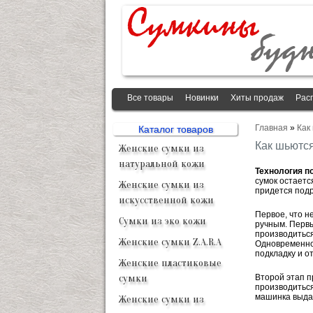
Все товары
Новинки
Хиты продаж
Рас
Главная
»
Как
Каталог товаров
Как шьютс
Женские сумки из
натуральной кожи
Технология п
сумок остаетс
Женские сумки из
придется подр
искусственной кожи
Первое, что н
Сумки из эко кожи
ручным. Первы
производиться
Женские сумки Z.A.R.A
Одновременно 
подкладку и о
Женские пластиковые
сумки
Второй этап п
производиться
машинка выдас
Женские сумки из