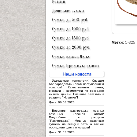
Ремни
Дешевые сумки
Сумки до 500 руб.
Сумки до 1000 руб.
Сумки до 1500 руб.
Метки:
C-325
Сумки до 2000 руб.
Сумки класса Люкс
Сумки Премиум класса
Наши новости
Уважаемые покупатели! Спешим
вас порадовать новым поступлением
товаров! Качественные сумки,
рюкзаки и косметички по рекордно
низким ценам! Спешите заказать в
разделе "Новинки"!
Дата: 06.08.2026
Весенняя распродажа модных
сезонных новинок оптом!
Подробнее в разделе
"Распродажа". Модные красивые
сумочки на весну и лето, а так же
последние цвета в модели!
Дата: 31.03.2026