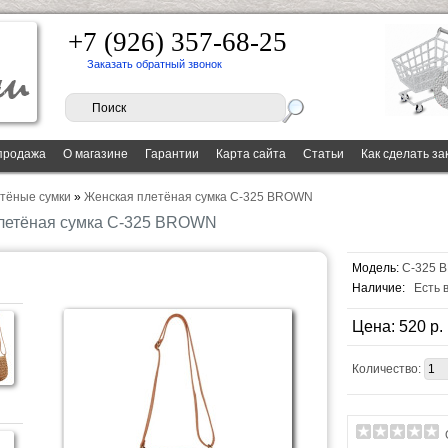
+7 (926) 357-68-25
Заказать обратный звонок
продажа
О магазине
Гарантии
Карта сайта
Статьи
Как сделать за
тёные сумки
»
Женская плетёная сумка C-325 BROWN
летёная сумка C-325 BROWN
Модель:
C-325 
Наличие:
Есть 
Цена: 520 p.
Количество: