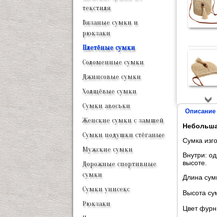
текстиля
Вязаные сумки и
рюкзаки
Плетёные сумки
Соломенные сумки
Джинсовые сумки
Холщёвые сумки
Сумки авоськи
Описание
Женские сумки с замшей
Небольшая
Сумки подушки стёганые
Сумка изг
Мужские сумки
Внутри: о
высоте.
Дорожные спортивные
сумки
Длина сумк
Сумки унисекс
Высота су
Рюкзаки
Цвет фурн