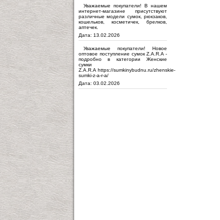
Уважаемые покупатели! В нашем
интернет-магазине присутствуют
различные модели сумок, рюкзаков,
кошельков, косметичек, брелков,
аптечек.
Дата: 13.02.2026
Уважаемые покупатели! Новое
оптовое поступление сумок Z.A.R.A -
подробно в категории Женские
сумки
Z.A.R.A https://sumkinybudnu.ru/zhenskie-
sumki-z-a-r-a/
Дата: 03.02.2026