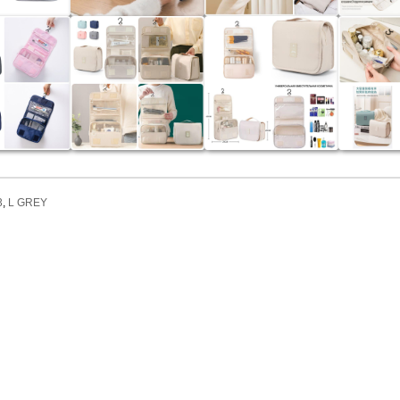
3
,
L GREY