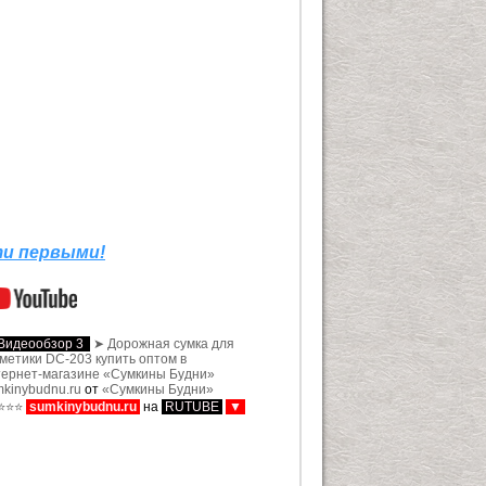
ти первыми!
Видеообзор 3
➤ Дорожная сумка для
метики DC-203 купить оптом в
тернет-магазине «Сумкины Будни»
mkinybudnu.ru
от
«Сумкины Будни»
⭐⭐⭐
sumkinybudnu.ru
на
RUTUBE
▼