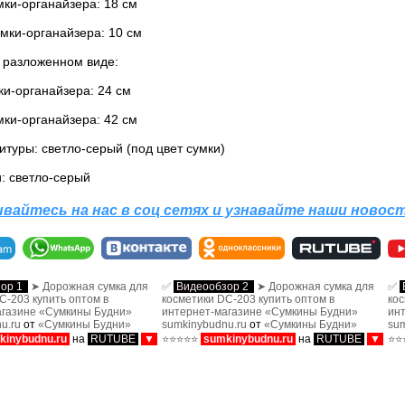
мки-органайзера: 18 см
мки-органайзера: 10 см
 разложенном виде:
ки-органайзера: 24 см
мки-органайзера: 42 см
итуры: светло-серый (под цвет сумки)
и: светло-серый
вайтесь на нас в соц сетях и узнавайте наши новос
зор 1
➤ Дорожная сумка для
✅
Видеообзор 2
➤ Дорожная сумка для
✅
C-203 купить оптом в
косметики DC-203 купить оптом в
кос
агазине «Сумкины Будни»
интернет-магазине «Сумкины Будни»
ин
nu.ru
от
«Сумкины Будни»
sumkinybudnu.ru
от
«Сумкины Будни»
su
inybudnu.ru
на
RUTUBE
▼
⭐⭐⭐⭐⭐
sumkinybudnu.ru
на
RUTUBE
▼
⭐⭐