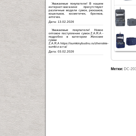
Уважаемые покупатели! В нашем
интернет-магазине присутствуют
различные модели сумок, рюкзаков,
кошельков, косметичек, брелков,
аптечек.
Дата: 13.02.2026
Уважаемые покупатели! Новое
оптовое поступление сумок Z.A.R.A -
подробно в категории Женские
сумки
Z.A.R.A https://sumkinybudnu.ru/zhenskie-
sumki-z-a-r-a/
Дата: 03.02.2026
Метки:
DC-20