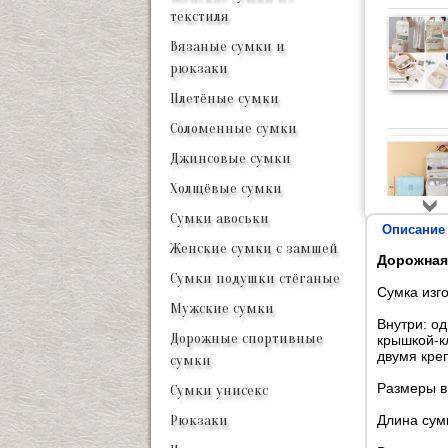
текстиля
Вязаные сумки и
рюкзаки
Плетёные сумки
Соломенные сумки
Джинсовые сумки
Холщёвые сумки
Сумки авоськи
Описание
Женские сумки с замшей
Дорожная
Сумки подушки стёганые
Сумка изг
Мужские сумки
Внутри: о
Дорожные спортивные
крышкой-к
двумя кре
сумки
Размеры в
Сумки унисекс
Длина сум
Рюкзаки