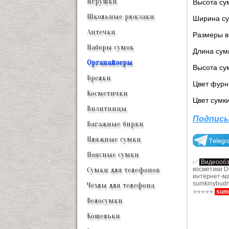
Игрушки
Высота су
Школьные рюкзаки
Ширина су
Аптечки
Размеры в
Наборы сумок
Длина сум
Органайзеры
Высота су
Брелки
Цвет фурн
Косметички
Цвет сумк
Визитницы
Подписы
Багажные бирки
Пляжные сумки
Поясные сумки
✅
Видеооб
косметики D
Сумки для телефонов
интернет-м
sumkinybud
Чехлы для телефона
⭐⭐⭐⭐⭐
sumk
Велосумки
Кошельки