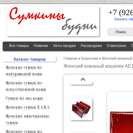
+7 (92
Заказать об
Все товары
Новинки
Хиты продаж
Распродажа
О магазине
Главная
»
Кошельки
»
Женский кожаный
Каталог товаров
Женский кожаный кошелек AE
Женские сумки из
натуральной кожи
Женские сумки из
искусственной кожи
Сумки из эко кожи
Женские сумки Z.A.R.A
Женские пластиковые
сумки
Женские сумки из