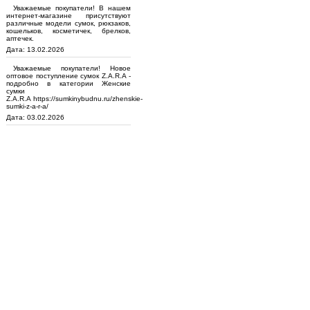
Уважаемые покупатели! В нашем
интернет-магазине присутствуют
различные модели сумок, рюкзаков,
кошельков, косметичек, брелков,
аптечек.
Дата: 13.02.2026
Уважаемые покупатели! Новое
оптовое поступление сумок Z.A.R.A -
подробно в категории Женские
сумки
Z.A.R.A https://sumkinybudnu.ru/zhenskie-
sumki-z-a-r-a/
Дата: 03.02.2026