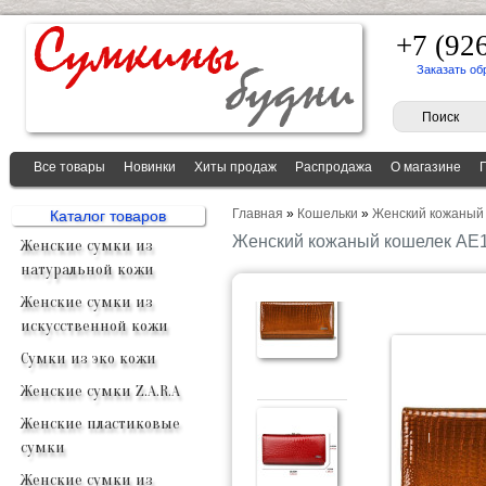
+7 (92
Заказать об
Все товары
Новинки
Хиты продаж
Распродажа
О магазине
Главная
»
Кошельки
»
Женский кожаный
Каталог товаров
Женский кожаный кошелек A
Женские сумки из
натуральной кожи
Женские сумки из
искусственной кожи
Сумки из эко кожи
Женские сумки Z.A.R.A
Женские пластиковые
сумки
Женские сумки из