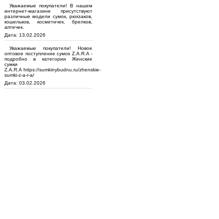
Уважаемые покупатели! В нашем
интернет-магазине присутствуют
различные модели сумок, рюкзаков,
кошельков, косметичек, брелков,
аптечек.
Дата: 13.02.2026
Уважаемые покупатели! Новое
оптовое поступление сумок Z.A.R.A -
подробно в категории Женские
сумки
Z.A.R.A https://sumkinybudnu.ru/zhenskie-
sumki-z-a-r-a/
Дата: 03.02.2026