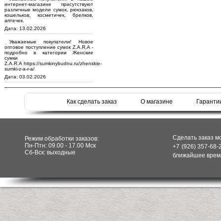
интернет-магазине присутствуют
различные модели сумок, рюкзаков,
кошельков, косметичек, брелков,
аптечек.
Дата: 13.02.2026
Уважаемые покупатели! Новое
оптовое поступление сумок Z.A.R.A -
подробно в категории Женские
сумки
Z.A.R.A https://sumkinybudnu.ru/zhenskie-
sumki-z-a-r-a/
Дата: 03.02.2026
Как сделать заказ
О магазине
Гаранти
Сделать заказ м
Режим обработки заказов:
Пн-Птн: 09.00 - 17.00 Мск
+7 (926) 357-68-
Сб-Вск: выходные
ближайшее время