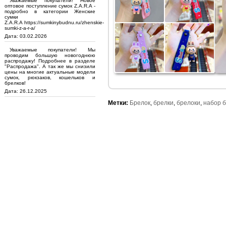
Уважаемые покупатели! Новое
оптовое поступление сумок Z.A.R.A -
подробно в категории Женские
сумки
Z.A.R.A https://sumkinybudnu.ru/zhenskie-
sumki-z-a-r-a/
Дата: 03.02.2026
Уважаемые покупатели! Мы
проводим большую новогоднюю
распродажу! Подробнее в разделе
"Распродажа". А так же мы снизили
цены на многие актуальные модели
сумок, рюкзаков, кошельков и
брелков!
Дата: 26.12.2025
Метки:
Брелок
,
брелки
,
брелоки
,
набор 