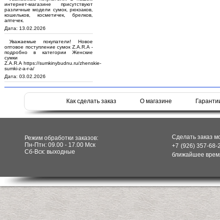
интернет-магазине присутствуют
различные модели сумок, рюкзаков,
кошельков, косметичек, брелков,
аптечек.
Дата: 13.02.2026
Уважаемые покупатели! Новое
оптовое поступление сумок Z.A.R.A -
подробно в категории Женские
сумки
Z.A.R.A https://sumkinybudnu.ru/zhenskie-
sumki-z-a-r-a/
Дата: 03.02.2026
Как сделать заказ
О магазине
Гаранти
Сделать заказ м
Режим обработки заказов:
Пн-Птн: 09.00 - 17.00 Мск
+7 (926) 357-68-
Сб-Вск: выходные
ближайшее время