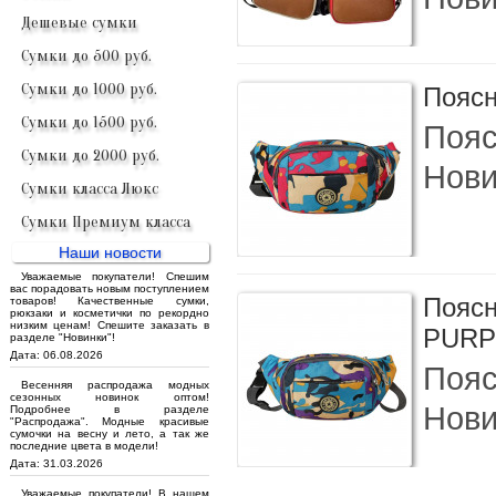
Дешевые сумки
Сумки до 500 руб.
Сумки до 1000 руб.
Поясн
Сумки до 1500 руб.
Пояс
Сумки до 2000 руб.
Нови
Сумки класса Люкс
Сумки Премиум класса
Наши новости
Уважаемые покупатели! Спешим
вас порадовать новым поступлением
Поясн
товаров! Качественные сумки,
рюкзаки и косметички по рекордно
низким ценам! Спешите заказать в
PURP
разделе "Новинки"!
Дата: 06.08.2026
Пояс
Весенняя распродажа модных
сезонных новинок оптом!
Нови
Подробнее в разделе
"Распродажа". Модные красивые
сумочки на весну и лето, а так же
последние цвета в модели!
Дата: 31.03.2026
Уважаемые покупатели! В нашем