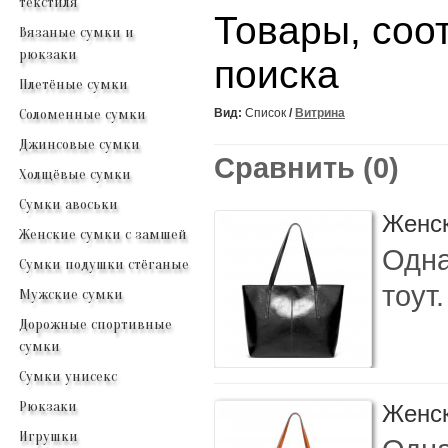
текстиля
Товары, соо
Вязаные сумки и
рюкзаки
поиска
Плетёные сумки
Соломенные сумки
Вид:
Список
/
Витрина
Джинсовые сумки
Сравнить (0)
Холщёвые сумки
Сумки авоськи
Женск
Женские сумки с замшей
Одна
Сумки подушки стёганые
тоут
Мужские сумки
Дорожные спортивные
сумки
Сумки унисекс
Рюкзаки
Женск
Игрушки