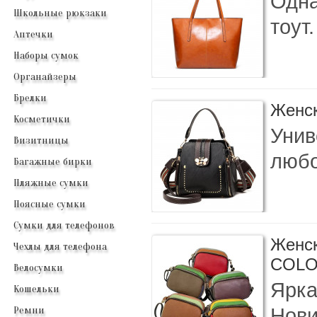
Одна
Школьные рюкзаки
тоут
Аптечки
Наборы сумок
Органайзеры
Брелки
Женск
Косметички
Унив
Визитницы
любо
Багажные бирки
Пляжные сумки
Поясные сумки
Сумки для телефонов
Женс
Чехлы для телефона
COL
Велосумки
Ярка
Кошельки
Нови
Ремни