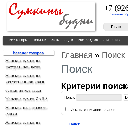
+7 (92
Заказать об
Все товары
Новинки
Хиты продаж
Распродажа
О магазине
Главная
»
Поиск
Каталог товаров
Женские сумки из
Поиск
натуральной кожи
Женские сумки из
искусственной кожи
Критерии поиск
Сумки из эко кожи
Поиск:
Женские сумки Z.A.R.A
Женские пластиковые
Искать в описании товаров
сумки
Женские сумки из