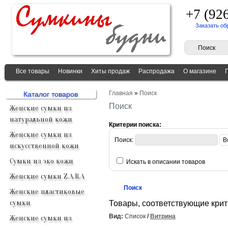
+7 (92
Заказать об
Все товары
Новинки
Хиты продаж
Распродажа
О магазине
Главная
»
Поиск
Каталог товаров
Поиск
Женские сумки из
натуральной кожи
Критерии поиска:
Женские сумки из
Поиск:
искусственной кожи
Сумки из эко кожи
Искать в описании товаров
Женские сумки Z.A.R.A
Женские пластиковые
сумки
Товары, соответствующие кри
Вид:
Список
/
Витрина
Женские сумки из