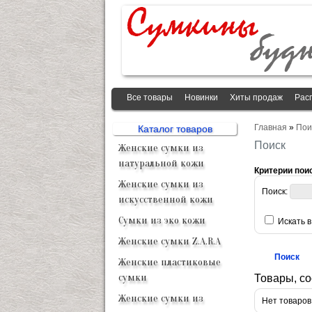
Все товары
Новинки
Хиты продаж
Рас
Главная
»
Пои
Каталог товаров
Поиск
Женские сумки из
натуральной кожи
Критерии пои
Женские сумки из
Поиск:
искусственной кожи
Сумки из эко кожи
Искать 
Женские сумки Z.A.R.A
Женские пластиковые
сумки
Товары, с
Женские сумки из
Нет товаров