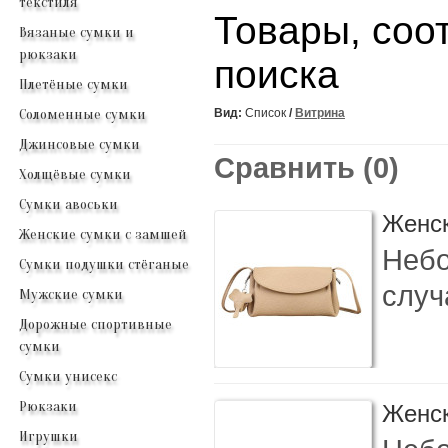
текстиля
Товары, соо
Вязаные сумки и
рюкзаки
поиска
Плетёные сумки
Соломенные сумки
Вид:
Список
/
Витрина
Джинсовые сумки
Сравнить (0)
Холщёвые сумки
Сумки авоськи
Женск
Женские сумки с замшей
Небо
Сумки подушки стёганые
случ
Мужские сумки
Дорожные спортивные
сумки
Сумки унисекс
Рюкзаки
Женск
Игрушки