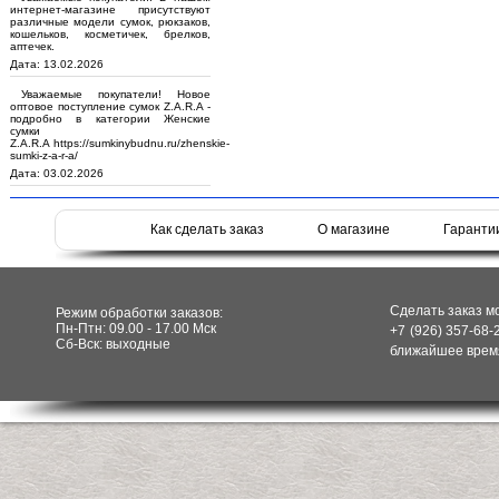
интернет-магазине присутствуют
различные модели сумок, рюкзаков,
кошельков, косметичек, брелков,
аптечек.
Дата: 13.02.2026
Уважаемые покупатели! Новое
оптовое поступление сумок Z.A.R.A -
подробно в категории Женские
сумки
Z.A.R.A https://sumkinybudnu.ru/zhenskie-
sumki-z-a-r-a/
Дата: 03.02.2026
Как сделать заказ
О магазине
Гаранти
Сделать заказ м
Режим обработки заказов:
Пн-Птн: 09.00 - 17.00 Мск
+7 (926) 357-68-
Сб-Вск: выходные
ближайшее время