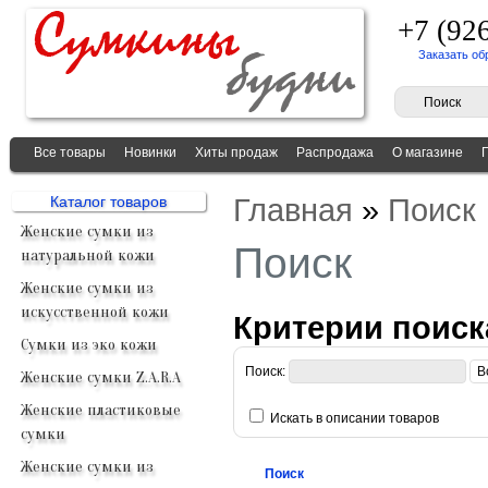
+7 (92
Заказать об
Все товары
Новинки
Хиты продаж
Распродажа
О магазине
Главная
»
Поиск
Каталог товаров
Женские сумки из
Поиск
натуральной кожи
Женские сумки из
искусственной кожи
Критерии поиск
Сумки из эко кожи
Поиск:
Женские сумки Z.A.R.A
Женские пластиковые
Искать в описании товаров
сумки
Женские сумки из