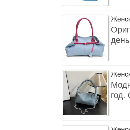
Женск
Ориг
день
Женск
Модн
год.
Женск