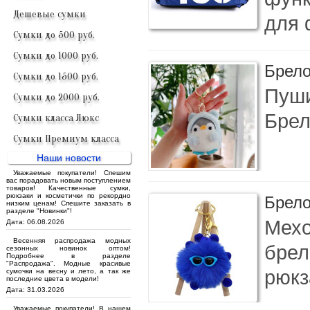
Дешевые сумки
для 
Сумки до 500 руб.
Сумки до 1000 руб.
Брело
Сумки до 1500 руб.
Пуши
Сумки до 2000 руб.
Брел
Сумки класса Люкс
Сумки Премиум класса
Наши новости
Уважаемые покупатели! Спешим
вас порадовать новым поступлением
товаров! Качественные сумки,
рюкзаки и косметички по рекордно
Брело
низким ценам! Спешите заказать в
разделе "Новинки"!
Мехо
Дата: 06.08.2026
Весенняя распродажа модных
брел
сезонных новинок оптом!
Подробнее в разделе
"Распродажа". Модные красивые
рюкз
сумочки на весну и лето, а так же
последние цвета в модели!
Дата: 31.03.2026
Уважаемые покупатели! В нашем