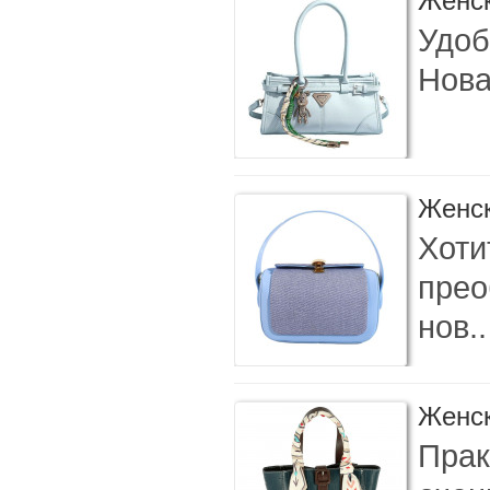
Женск
Удоб
Нова
Женск
Хоти
прео
нов..
Женск
Прак