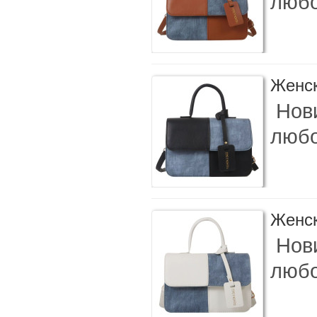
любо
Женск
Нови
любо
Женск
Нови
любо