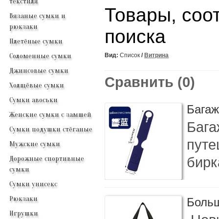
текстиля
Товары, соо
Вязаные сумки и
рюкзаки
поиска
Плетёные сумки
Соломенные сумки
Вид:
Список
/
Витрина
Джинсовые сумки
Сравнить (0)
Холщёвые сумки
Сумки авоськи
Багаж
Женские сумки с замшей
Бага
Сумки подушки стёганые
путе
Мужские сумки
бирк
Дорожные спортивные
сумки
Сумки унисекс
Рюкзаки
Больш
Игрушки