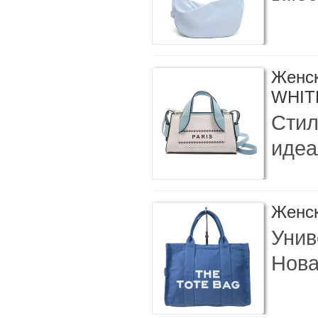
Женск
WHIT
Стил
идеа
Женск
Унив
Нова