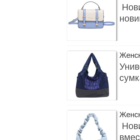
Нови
нови
Женск
Унив
сумк
Женск
Нови
вмес