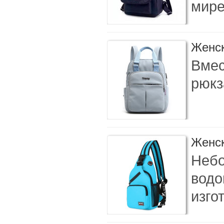
мире.
Женск
Вмес
рюкз
Женск
Небо
водо
изго