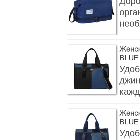
Доро
орга
необ
Женск
BLUE
Удоб
джин
кажд
Женск
BLUE
Удоб