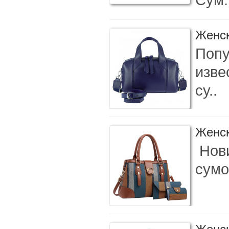
Женск
Попу
изве
су..
Женск
Нови
сумо