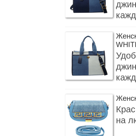
джин
кажд
Женск
WHIT
Удоб
джин
кажд
Женск
Крас
на л