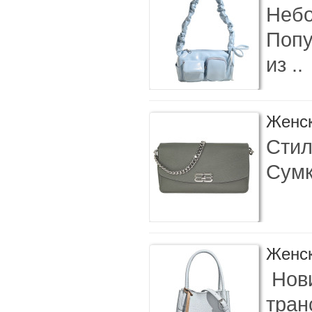
Небо
Попу
из ..
Женск
Стил
Сумк
Женск
Нови
тран