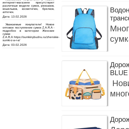
интернет-магазине присутствуют
различные модели сумок, рюкзаков,
Водон
кошельков, косметичек, брелков,
аптечек.
тран
Дата: 13.02.2026
Уважаемые покупатели! Новое
Мног
оптовое поступление сумок Z.A.R.A -
подробно в категории Женские
сумки
сумк
Z.A.R.A https://sumkinybudnu.ru/zhenskie-
sumki-z-a-r-a/
Дата: 03.02.2026
Дорож
BLUE
Нови
мног
Дорож