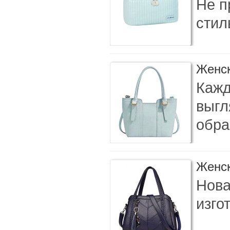
Не п
стил
Женск
Кажд
выгл
обра
Женск
Нова
изго