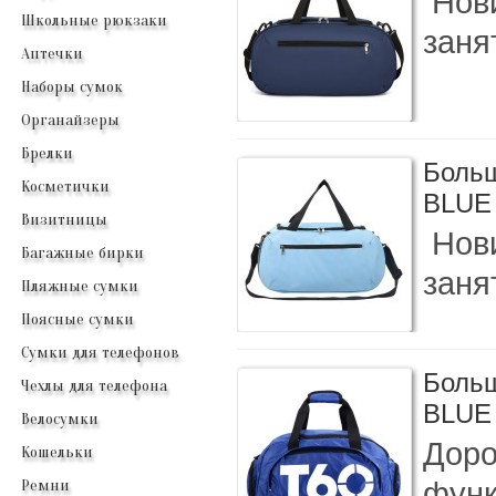
Нови
Школьные рюкзаки
заня
Аптечки
Наборы сумок
Органайзеры
Брелки
Больш
Косметички
BLUE
Визитницы
Нови
Багажные бирки
заня
Пляжные сумки
Поясные сумки
Сумки для телефонов
Больш
Чехлы для телефона
BLUE
Велосумки
Доро
Кошельки
функ
Ремни