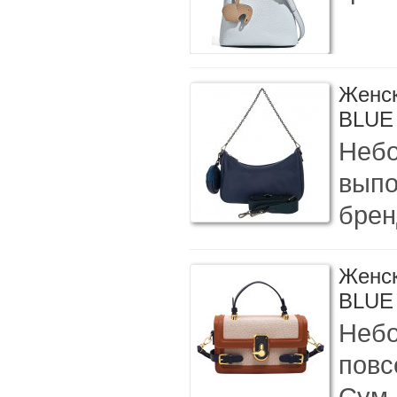
Женск
BLUE
Небо
выпо
бренд
Женс
BLUE
Небо
повс
Сум.