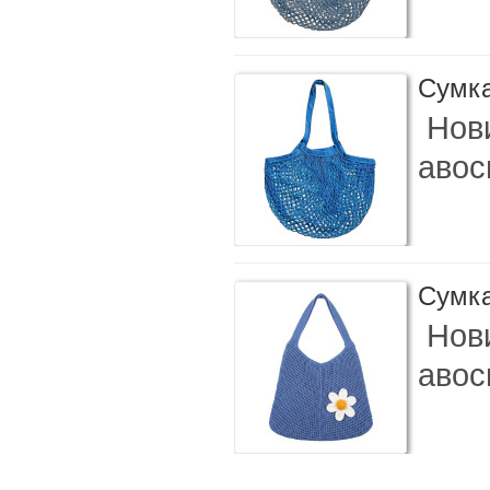
Сумка
Нови
авос
Сумка
Нови
авос