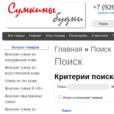
+7 (92
Заказать об
Все товары
Новинки
Хиты продаж
Распродажа
О магазине
Главная
»
Поиск
Каталог товаров
Женские сумки из
Поиск
натуральной кожи
Женские сумки из
искусственной кожи
Критерии поиск
Сумки из эко кожи
Поиск:
Женские сумки Z.A.R.A
Женские пластиковые
Искать в описании товаров
сумки
Женские сумки из