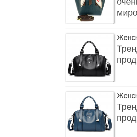
очен
миро
Женск
Трен
прод
Женск
Трен
прод