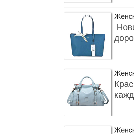
Женск
Нови
доро
Женск
Крас
кажд
Женск