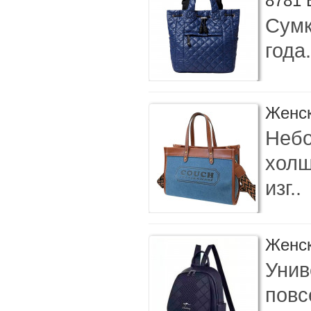
8781
Сумк
года
Женск
Небо
холщ
изг..
Женск
Унив
повс