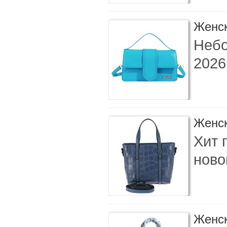
Женск
Небо
2026
Женск
Хит 
ново
Женск