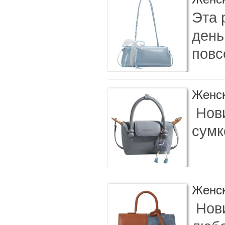
Эта 
день
повс
Женск
Нови
сумк
Женск
Нови