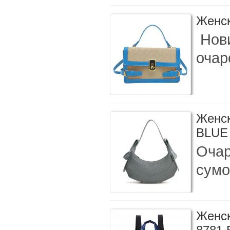
Женск
Нов
очар
Женск
BLUE
Очар
сумо
Женск