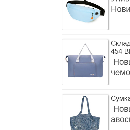
Нови
Склад
454 
Нови
чемо
Сумка
Нови
авос