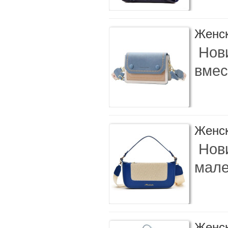
Женск
Нов
вмес
Женск
Нови
мале
Женск