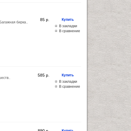
85 p.
Багажная бирка..
В закладки
В сравнение
585 p.
еств..
В закладки
В сравнение
890 p.