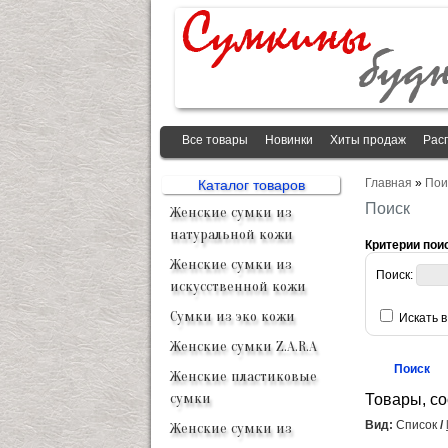
Все товары
Новинки
Хиты продаж
Рас
Главная
»
Пои
Каталог товаров
Поиск
Женские сумки из
натуральной кожи
Критерии пои
Женские сумки из
Поиск:
искусственной кожи
Сумки из эко кожи
Искать 
Женские сумки Z.A.R.A
Женские пластиковые
сумки
Товары, с
Вид:
Список
/
Женские сумки из