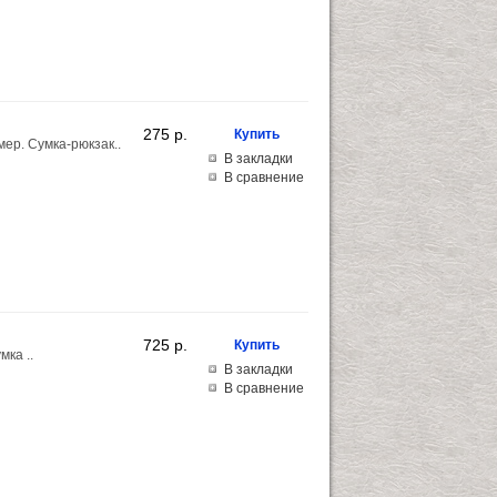
275 p.
ер. Сумка-рюкзак..
В закладки
В сравнение
725 p.
ка ..
В закладки
В сравнение