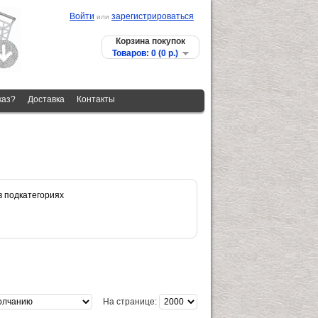
Войти
зарегистрироваться
или
Корзина покупок
Товаров: 0 (0 p.)
каз?
Доставка
Контакты
в подкатегориях
На странице: