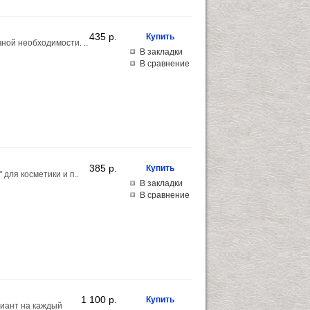
435 p.
ной необходимости. ..
В закладки
В сравнение
385 p.
для косметики и п..
В закладки
В сравнение
1 100 p.
риант на каждый