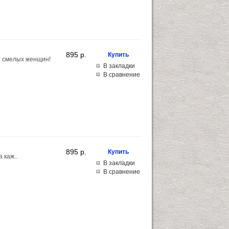
895 p.
и смелых женщин!
В закладки
В сравнение
895 p.
 каж..
В закладки
В сравнение