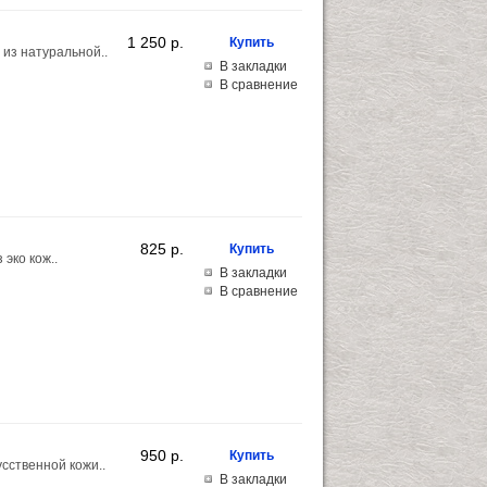
1 250 p.
из натуральной..
В закладки
В сравнение
825 p.
эко кож..
В закладки
В сравнение
950 p.
сственной кожи..
В закладки