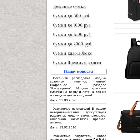
Дешевые сумки
Сумки до 500 руб.
Сумки до 1000 руб.
Сумки до 1500 руб.
Сумки до 2000 руб.
Сумки класса Люкс
Сумки Премиум класса
Наши новости
Весенняя распродажа модных
сезонных новинок оптом!
Подробнее в разделе
"Распродажа". Модные красивые
сумочки на весну и лето, а так же
последние цвета в модели!
Дата: 31.03.2026
Уважаемые покупатели! В нашем
интернет-магазине присутствуют
различные модели сумок, рюкзаков,
кошельков, косметичек, брелков,
аптечек.
Дата: 13.02.2026
Уважаемые покупатели! Новое
оптовое поступление сумок Z.A.R.A -