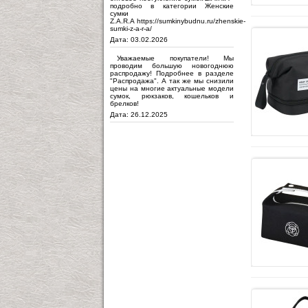
подробно в категории Женские
сумки
Z.A.R.A https://sumkinybudnu.ru/zhenskie-
sumki-z-a-r-a/
Дата: 03.02.2026
Уважаемые покупатели! Мы
проводим большую новогоднюю
распродажу! Подробнее в разделе
"Распродажа". А так же мы снизили
цены на многие актуальные модели
сумок, рюкзаков, кошельков и
брелков!
Дата: 26.12.2025