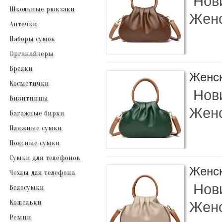
Нови
Школьные рюкзаки
Женс
Аптечки
Наборы сумок
Органайзеры
Брелки
Женск
Косметички
Нови
Визитницы
Женс
Багажные бирки
Пляжные сумки
Поясные сумки
Сумки для телефонов
Женск
Чехлы для телефона
Нови
Велосумки
Кошельки
Женс
Ремни