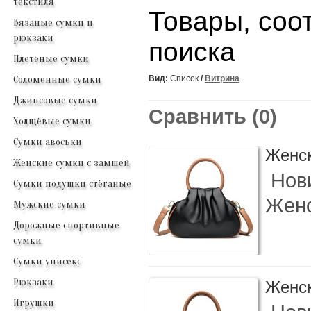
текстиля
Товары, соо
Вязаные сумки и
рюкзаки
поиска
Плетёные сумки
Соломенные сумки
Вид:
Список
/
Витрина
Джинсовые сумки
Сравнить (0)
Холщёвые сумки
Сумки авоськи
Женск
Женские сумки с замшей
Нови
Сумки подушки стёганые
Женс
Мужские сумки
Дорожные спортивные
сумки
Сумки унисекс
Рюкзаки
Женск
Игрушки