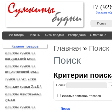
+7 (92
Заказать об
Все товары
Новинки
Хиты продаж
Распродажа
О магазине
Главная
»
Поиск
Каталог товаров
Женские сумки из
Поиск
натуральной кожи
Женские сумки из
искусственной кожи
Критерии поиск
Сумки из эко кожи
Поиск:
Женские сумки Z.A.R.A
Женские пластиковые
Искать в описании товаров
сумки
Женские сумки из