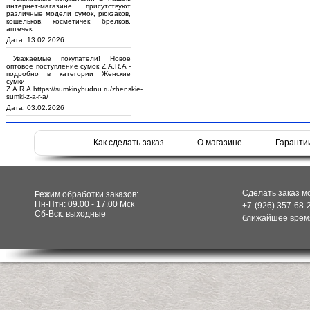
интернет-магазине присутствуют
различные модели сумок, рюкзаков,
кошельков, косметичек, брелков,
аптечек.
Дата: 13.02.2026
Уважаемые покупатели! Новое
оптовое поступление сумок Z.A.R.A -
подробно в категории Женские
сумки
Z.A.R.A https://sumkinybudnu.ru/zhenskie-
sumki-z-a-r-a/
Дата: 03.02.2026
Как сделать заказ
О магазине
Гаранти
Сделать заказ м
Режим обработки заказов:
Пн-Птн: 09.00 - 17.00 Мск
+7 (926) 357-68-
Сб-Вск: выходные
ближайшее время