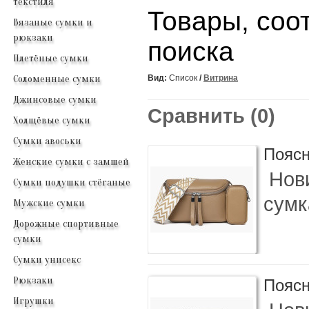
текстиля
Товары, соо
Вязаные сумки и
рюкзаки
поиска
Плетёные сумки
Соломенные сумки
Вид:
Список
/
Витрина
Джинсовые сумки
Сравнить (0)
Холщёвые сумки
Сумки авоськи
Поясн
Женские сумки с замшей
Нови
Сумки подушки стёганые
сумк
Мужские сумки
Дорожные спортивные
сумки
Сумки унисекс
Рюкзаки
Поясн
Игрушки