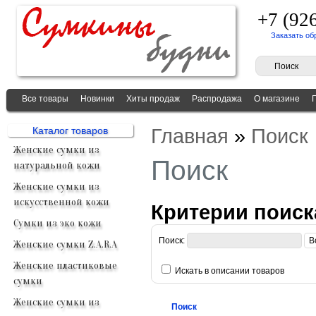
+7 (92
Заказать об
Все товары
Новинки
Хиты продаж
Распродажа
О магазине
Главная
»
Поиск
Каталог товаров
Женские сумки из
Поиск
натуральной кожи
Женские сумки из
искусственной кожи
Критерии поиск
Сумки из эко кожи
Поиск:
Женские сумки Z.A.R.A
Женские пластиковые
Искать в описании товаров
сумки
Женские сумки из