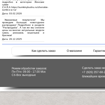
подробно в категории Женские
сумки
Z.A.R.A https://sumkinybudnu.ru/zhenskie-
sumki-z-a-r-a/
Дата: 03.02.2026
Уважаемые покупатели! Мы
проводим большую новогоднюю
распродажу! Подробнее в разделе
"Распродажа". А так же мы снизили
цены на многие актуальные модели
сумок, рюкзаков, кошельков и
брелков!
Дата: 26.12.2025
Как сделать заказ
О магазине
Гаранти
Сделать заказ м
Режим обработки заказов:
Пн-Птн: 09.00 - 17.00 Мск
+7 (926) 357-68-
Сб-Вск: выходные
ближайшее время