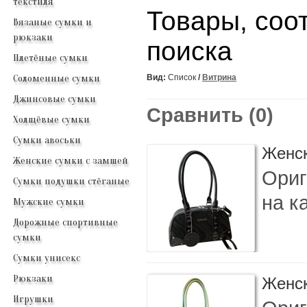
текстиля
Товары, соо
Вязаные сумки и
рюкзаки
поиска
Плетёные сумки
Соломенные сумки
Вид:
Список
/
Витрина
Джинсовые сумки
Сравнить (0)
Холщёвые сумки
Сумки авоськи
Женск
Женские сумки с замшей
Ориг
Сумки подушки стёганые
на к
Мужские сумки
Дорожные спортивные
сумки
Сумки унисекс
Рюкзаки
Женск
Игрушки