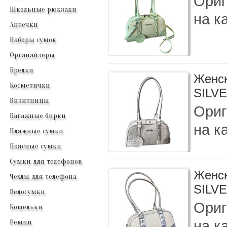
Ориг
Школьные рюкзаки
на к
Аптечки
Наборы сумок
Органайзеры
Брелки
Женск
Косметички
SILV
Визитницы
Ориг
Багажные бирки
на к
Пляжные сумки
Поясные сумки
Сумки для телефонов
Женск
Чехлы для телефона
SILV
Велосумки
Ориг
Кошельки
на к
Ремни