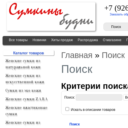
+7 (92
Заказать об
Все товары
Новинки
Хиты продаж
Распродажа
О магазине
Главная
»
Поиск
Каталог товаров
Женские сумки из
Поиск
натуральной кожи
Женские сумки из
искусственной кожи
Критерии поиск
Сумки из эко кожи
Поиск:
Женские сумки Z.A.R.A
Женские пластиковые
Искать в описании товаров
сумки
Женские сумки из