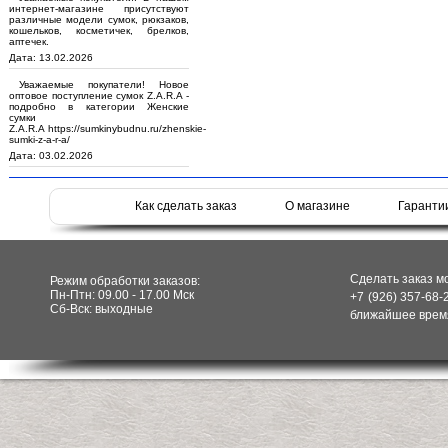
интернет-магазине присутствуют
различные модели сумок, рюкзаков,
кошельков, косметичек, брелков,
аптечек.
Дата: 13.02.2026
Уважаемые покупатели! Новое
оптовое поступление сумок Z.A.R.A -
подробно в категории Женские
сумки
Z.A.R.A https://sumkinybudnu.ru/zhenskie-
sumki-z-a-r-a/
Дата: 03.02.2026
Как сделать заказ
О магазине
Гаранти
Сделать заказ м
Режим обработки заказов:
Пн-Птн: 09.00 - 17.00 Мск
+7 (926) 357-68-
Сб-Вск: выходные
ближайшее время